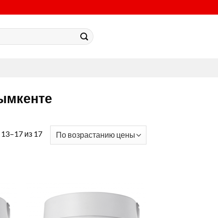
Шымкенте
13–17 из 17