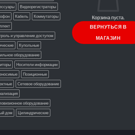
ессуары
Видеорегистраторы
офон
Кабель
Коммутаторы
Корзина пуста.
плект
ВЕРНУТЬСЯ В
троль и управление доступом
МАГАЗИН
ические
Купольные
ильное оборудование
иторы
Носители информации
еносимые
Позиционные
ектные
Сетевое оборудование
нализация
ловизионное оборудование
ый дом
Цилиндрические