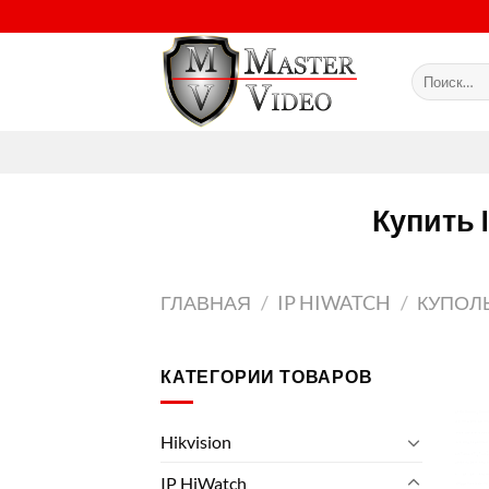
Skip
to
content
Искать:
Купить 
ГЛАВНАЯ
/
IP HIWATCH
/
КУПОЛ
КАТЕГОРИИ ТОВАРОВ
Hikvision
IP HiWatch