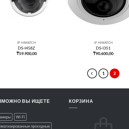
IP HIWATCH
IP HIWATCH
DS-I458Z
DS-I351
₸
59.900,00
₸
90.600,00
1
2
ЗМОЖНО ВЫ ИЩЕТЕ
КОРЗИНА
Камеры
Wi-Fi
оматизированные проходные