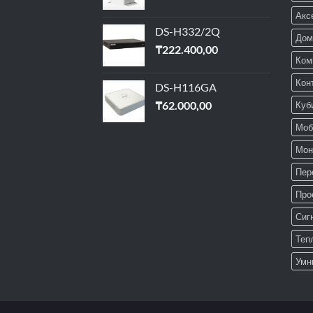
Акс
DS-H332/2Q
Дом
₸
222.400,00
Ком
Кон
DS-H116GA
₸
62.000,00
Куб
Моб
Мон
Пер
Про
Сиг
Теп
Умн