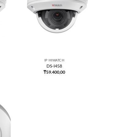
IP HIWATCH
DS-I458
₸
59.400,00