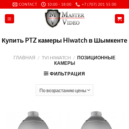
Skip
CONTACT
10:00 - 18:00
+7 (707) 201 55 00
to
content
Купить PTZ камеры Hiwatch в Шымкенте
ГЛАВНАЯ
/
TVI HIWATCH
/
ПОЗИЦИОННЫЕ
КАМЕРЫ
ФИЛЬТРАЦИЯ