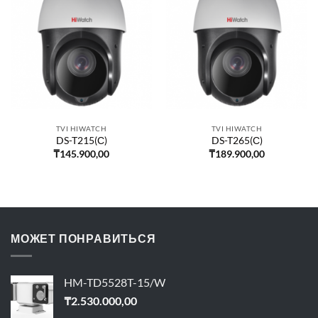
TVI HIWATCH
TVI HIWATCH
DS-T215(С)
DS-T265(С)
₸
145.900,00
₸
189.900,00
МОЖЕТ ПОНРАВИТЬСЯ
HM-TD5528T-15/W
₸
2.530.000,00