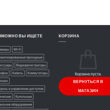
ЗМОЖНО ВЫ ИЩЕТЕ
КОРЗИНА
Камеры
Wi-Fi
оматизированные проходные
ессуары
Видеорегистраторы
офон
Кабель
Коммутаторы
Корзина пуста.
плект
ВЕРНУТЬСЯ В
троль и управление доступом
МАГАЗИН
ические
Купольные
ильное оборудование