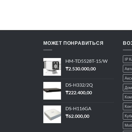
ДЕОНАБЛЮДЕНИЯ
МОЖЕТ ПОНРАВИТЬСЯ
ВО
IP 
HM-TD5528T-15/W
₸
2.530.000,00
Авт
Акс
DS-H332/2Q
Дом
₸
222.400,00
Ком
Кон
DS-H116GA
₸
62.000,00
Куб
Моб