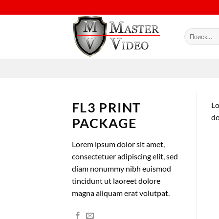
Skip
to
content
Искать:
FL3 PRINT
Lo
do
PACKAGE
Lorem ipsum dolor sit amet,
consectetuer adipiscing elit, sed
diam nonummy nibh euismod
tincidunt ut laoreet dolore
magna aliquam erat volutpat.