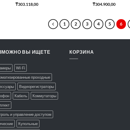
₸
303.118,00
₸
304.900,00
1
2
3
4
5
6
ЗМОЖНО ВЫ ИЩЕТЕ
КОРЗИНА
Камеры
Wi-Fi
оматизированные проходные
ессуары
Видеорегистраторы
офон
Кабель
Коммутаторы
плект
троль и управление доступом
ические
Купольные