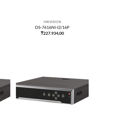
HIKVISION
DS-7616NI-I2/16P
₸
227.934,00