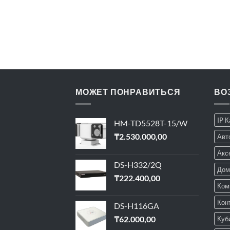
МОЖЕТ ПОНРАВИТЬСЯ
ВО
IP 
HM-TD5528T-15/W
₸
2.530.000,00
Авт
Акс
DS-H332/2Q
Дом
₸
222.400,00
Ком
Кон
DS-H116GA
₸
62.000,00
Куб