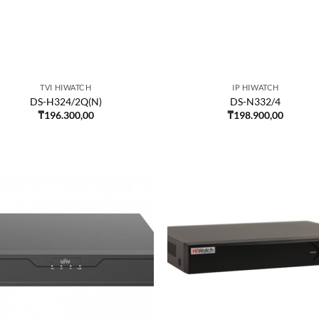
TVI HIWATCH
IP HIWATCH
DS-H324/2Q(N)
DS-N332/4
₸
196.300,00
₸
198.900,00