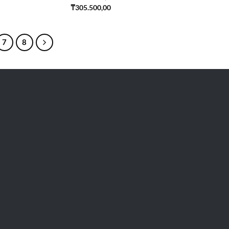
₸
305.500,00
7
8