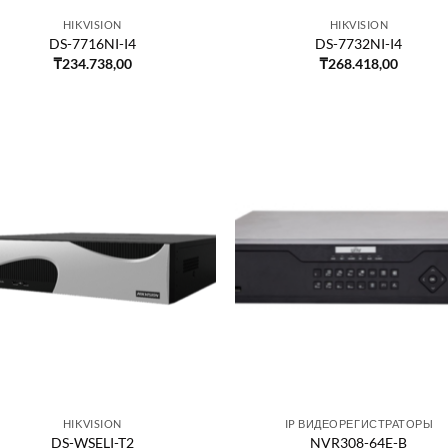
HIKVISION
HIKVISION
DS-7716NI-I4
DS-7732NI-I4
₸
234.738,00
₸
268.418,00
HIKVISION
IP ВИДЕОРЕГИСТРАТОРЫ
DS-WSELI-T2
NVR308-64E-B