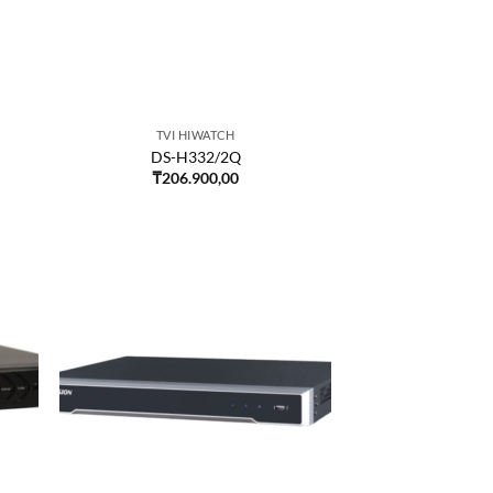
TVI HIWATCH
DS-H332/2Q
₸
206.900,00