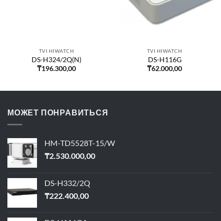
TVI HIWATCH
TVI HIWATCH
DS-H324/2Q(N)
DS-H116G
₸
196.300,00
₸
62.000,00
МОЖЕТ ПОНРАВИТЬСЯ
HM-TD5528T-15/W
₸
2.530.000,00
DS-H332/2Q
₸
222.400,00