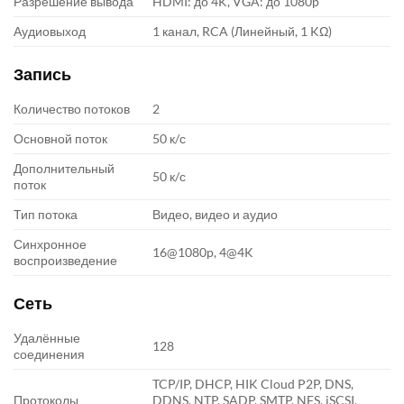
Разрешение вывода
HDMI: до 4K, VGA: до 1080p
Аудиовыход
1 канал, RCA (Линейный, 1 KΩ)
Запись
Количество потоков
2
Основной поток
50 к/с
Дополнительный
50 к/с
поток
Тип потока
Видео, видео и аудио
Синхронное
16@1080p, 4@4K
воспроизведение
Сеть
Удалённые
128
соединения
TCP/IP, DHCP, HIK Cloud P2P, DNS,
Протоколы
DDNS, NTP, SADP, SMTP, NFS, iSCSI,