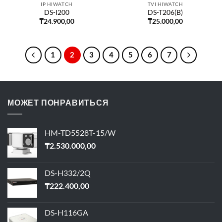
IP HIWATCH
TVI HIWATCH
DS-I200
DS-T206(B)
₸
24.900,00
₸
25.000,00
1
2
3
4
5
6
7
МОЖЕТ ПОНРАВИТЬСЯ
HM-TD5528T-15/W
₸
2.530.000,00
DS-H332/2Q
₸
222.400,00
DS-H116GA