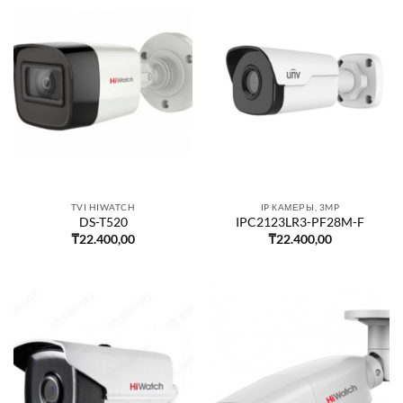
TVI HIWATCH
IP КАМЕРЫ, 3MP
DS-T520
IPC2123LR3-PF28M-F
₸
22.400,00
₸
22.400,00