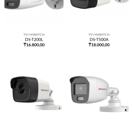
TVI HIWATCH
TVI HIWATCH
DS-T200L
DS-T500A
₸
16.800,00
₸
18.000,00