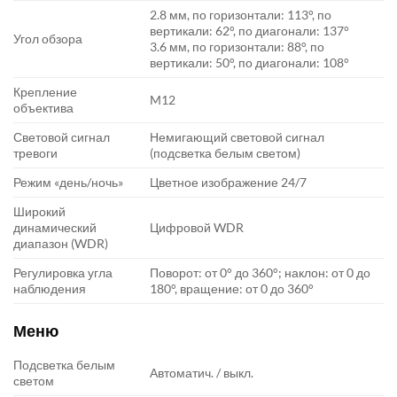
2.8 мм, по горизонтали: 113°, по
вертикали: 62°, по диагонали: 137°
Угол обзора
3.6 мм, по горизонтали: 88°, по
вертикали: 50°, по диагонали: 108°
Крепление
M12
объектива
Световой сигнал
Немигающий световой сигнал
тревоги
(подсветка белым светом)
Режим «день/ночь»
Цветное изображение 24/7
Широкий
динамический
Цифровой WDR
диапазон (WDR)
Регулировка угла
Поворот: от 0° до 360°; наклон: от 0 до
наблюдения
180°, вращение: от 0 до 360°
Меню
Подсветка белым
Автоматич. / выкл.
светом