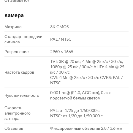
ОТЗЫВЫ (0)
Камера
Матрица
3K CMOS
Стандарт передачи
PAL / NTSC
сигнала
Разрешение
2960 × 1665
TVI: 3K @ 20 к/с, 4 Мп @ 25 к/с / 30 к/с,
1080p @ 25 к/с / 30 к/с AHD: 4 Мп @ 25
Частота кадров
к/с / 30 к/с
CVI: 4 Мп @ 25 к/с / 30 к/с CVBS: PAL /
NTSC
0.001 лк @ (F1.0, AGC вкл), 0 лк с
Чувствительность
подсветкой белым светом
Скорость
PAL: от 1/25 до 1/50,000 с;
электронного
NTSC: от 1/30 до 1/50,000 с
затвора
Объектив
Фиксированный объектив 2.8 / 3.6 мм