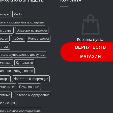
Камеры
Wi-Fi
оматизированные проходные
ессуары
Видеорегистраторы
офон
Кабель
Коммутаторы
Корзина пуста.
плект
ВЕРНУТЬСЯ В
троль и управление доступом
МАГАЗИН
ические
Купольные
ильное оборудование
иторы
Носители информации
еносимые
Позиционные
ектные
Сетевое оборудование
нализация
ловизионное оборудование