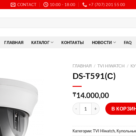
CONTACT
10:00 - 18:00
+7 (707) 201 55 00
ГЛАВНАЯ
КАТАЛОГ
КОНТАКТЫ
НОВОСТИ
FAQ
ГЛАВНАЯ
/
TVI HIWATCH
/
К
DS-T591(С)
14.000,00
₸
Количество товара DS-T591(С
В КОРЗИ
Категории:
TVI Hiwatch
,
Купольны