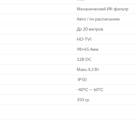
Механический ИК-фильтр
Авто / по расписанию
До 20 метров
HD-TVI
98×65.4мм
12B DC
Макс.4,3 Вт
IP50
-40°С — 60°С
350 гр.