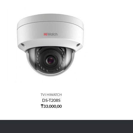
TVI HIWATCH
DS-T208S
₸
33.000,00