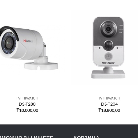
TVI HIWATCH
TVI HIWATCH
DS-T280
DS-T204
₸
10.000,00
₸
18.800,00
ЗМОЖНО ВЫ ИЩЕТЕ
КОРЗИНА