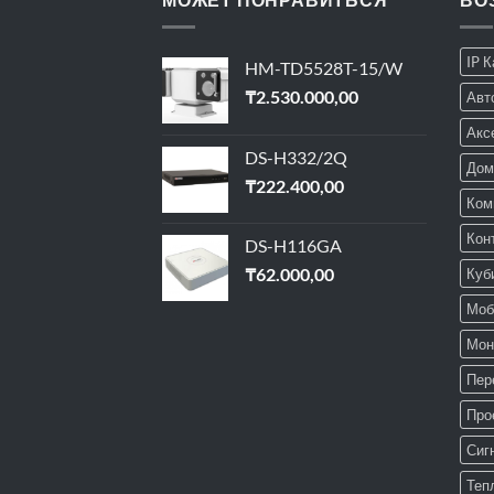
IP 
HM-TD5528T-15/W
₸
2.530.000,00
Авт
Акс
DS-H332/2Q
Дом
₸
222.400,00
Ком
Кон
DS-H116GA
₸
62.000,00
Куб
Моб
Мон
Пер
Про
Сиг
Теп