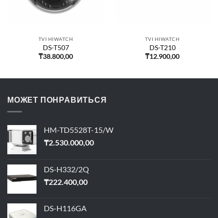
TVI HIWATCH
TVI HIWATCH
DS-T507
DS-T210
₸
38.800,00
₸
12.900,00
МОЖЕТ ПОНРАВИТЬСЯ
HM-TD5528T-15/W
₸
2.530.000,00
DS-H332/2Q
₸
222.400,00
DS-H116GA