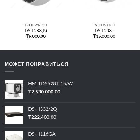
TVI HIWATCH
TVI HIWATCH
DS-T283(B)
DS-T203L
₸
9.000,00
₸
15.000,00
МОЖЕТ ПОНРАВИТЬСЯ
HM-TD5528T-15/W
₸
2.530.000,00
DS-H332/2Q
₸
222.400,00
DS-H116GA