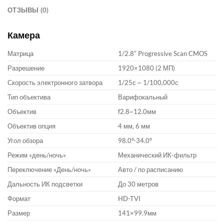
ОТЗЫВЫ (0)
Камера
Матрица
1/2.8″ Progressive Scan CMOS
Разрешение
1920×1080 (2 МП)
Скорость электронного затвора
1/25с ~ 1/100,000с
Тип объектива
Варифокальный
Объектив
f2.8~12.0мм
Объектив опция
4 мм, 6 мм
Угол обзора
98.0°-34.0°
Режим «день/ночь»
Механический ИК-фильтр
Переключение «День/ночь»
Авто / по расписанию
Дальность ИК подсветки
До 30 метров
Формат
HD-TVI
Размер
141×99.9мм