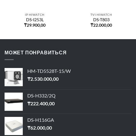
IP HIWATCH
TVI HIWATCH
DS-I253L
DS-T803
₸
29.900,00
₸
22.000,00
МОЖЕТ ПОНРАВИТЬСЯ
HM-TD5528T-15/W
₸
2.530.000,00
DS-H332/2Q
₸
222.400,00
DS-H116GA
₸
62.000,00