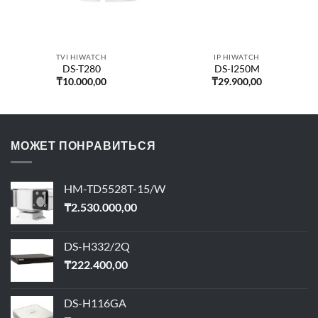
TVI HIWATCH
IP HIWATCH
DS-T280
DS-I250M
₸
10.000,00
₸
29.900,00
МОЖЕТ ПОНРАВИТЬСЯ
HM-TD5528T-15/W
₸
2.530.000,00
DS-H332/2Q
₸
222.400,00
DS-H116GA