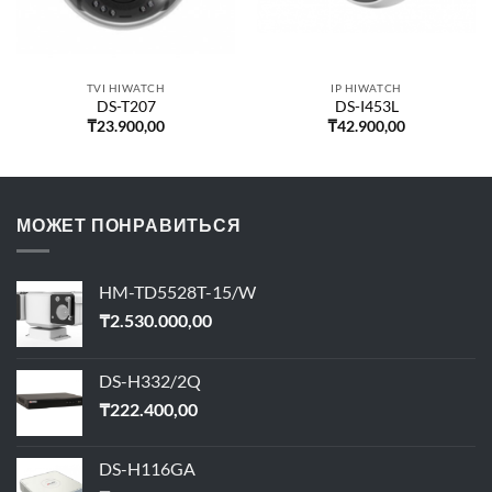
TVI HIWATCH
IP HIWATCH
DS-T207
DS-I453L
₸
23.900,00
₸
42.900,00
МОЖЕТ ПОНРАВИТЬСЯ
HM-TD5528T-15/W
₸
2.530.000,00
DS-H332/2Q
₸
222.400,00
DS-H116GA