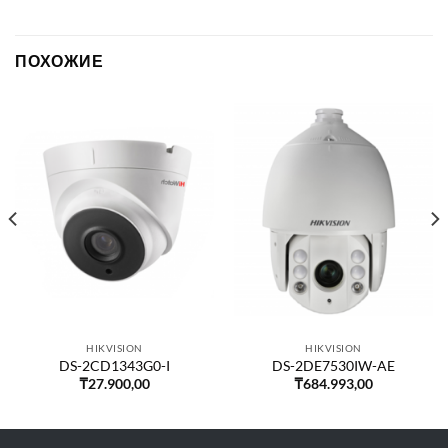
ПОХОЖИЕ
HIKVISION
HIKVISION
DS-2CD1343G0-I
DS-2DE7530IW-AE
₸
27.900,00
₸
684.993,00