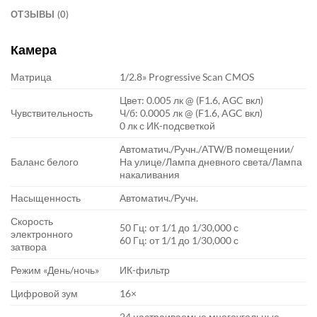
ОТЗЫВЫ (0)
Камера
Матрица
1/2.8» Progressive Scan CMOS
Цвет: 0.005 лк @ (F1.6, AGC вкл)
Чувствительность
Ч/б: 0.0005 лк @ (F1.6, AGC вкл)
0 лк с ИК-подсветкой
Автоматич./Ручн./ATW/В помещении/
Баланс белого
На улице/Лампа дневного света/Лампа
накаливания
Насыщенность
Автоматич./Ручн.
Скорость
50 Гц: от 1/1 до 1/30,000 с
электронного
60 Гц: от 1/1 до 1/30,000 с
затвора
Режим «День/ночь»
ИК-фильтр
Цифровой зум
16×
24 настраиваемые многоугольные