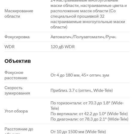
маски области, настраиваемые цвета и
Маскирование
расположение масок области (Со
области
специальной прошивкой 32
настраиваемые многоугольные маски
области)
Фокусировка
Автоматич./Полуавтоматич./Ручн.
WDR
120 дБ WDR
Объектив
Фокусное
От 4 до 180 мм, 45× оптич. зум
расстояние
Скорость
Приблиз. 3.7 с (оптич., Wide-Tele)
зумирования
По горизонтали: от 70.3 до 1.8° (Wide-
Tele)
Угол обзора
По вертикали: от 42.2 до 1.0° (Wide-Tele)
По диагонали: от 78.3 до 2.1° (Wide-Tele)
Расстояние до
От 10 до 1500 мм (Wide-Tele)