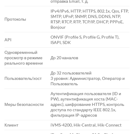
отправка Email, т. д.
IPv4/IPv6, HTTP, HTTPS, 802.1x, Qos, FTP,
SMTP, UPnP, SNMP, DNS, DDNS, NTP,
Протоколы
RTSP, RTCP, RTP, TCP/IP, DHCP, PPPoE,
Bonjour
ONVIF (Profile S, Profile G, Profile T),
API
ISAPI, SDK
Одновременный
просмотр в режиме
До 20 каналов
реального времени
До 32 пользователей
Пользователь/хост
3 уровня: Администратор, Оператор и
Пользователь
Аутентификация пользователя (ID и
PW), аутентификация хоста (MAC-
Меры безопасности
адрес), шифрование HTTPS, контроль
доступа по стандарту IEEE 802.1x,
фильтрация IP-адресов
Клиент
iVMS-4200, Hik-Central, Hik-Connect