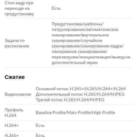
Стоп-кадр при
переходе на
Есть
предустановку
Предустановка/шаблоны/
патрулирование/автоматическое
сканирование/вертикальное
Задачи по
сканирование/случайное
расписанию
сканирование/сканирование кадра/
панорамное сканирование/
перезагрузка/инициализация/вывод на
дополнительный экран
Сжатие
Основной поток: H.265+/H.265/H.264+/H.264
Видеосжатие
Дополнительный поток: H.265/H.264/MJPEG
Третий поток: H.265/H.264/MJPEG
Профиль
Baseline Profile/Main Profile/High Profile
H.264
H.264+
Есть
H.265+
Есть