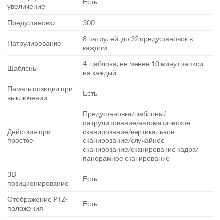
Есть
увеличение
Предустановки
300
8 патрулей, до 32 предустановок в
Патрулирование
каждом
4 шаблона, не менее 10 минут записи
Шаблоны
на каждый
Память позиции при
Есть
выключении
Предустановка/шаблоны/
патрулирование/автоматическое
Действия при
сканирование/вертикальное
простое
сканирование/случайное
сканирование/сканирование кадра/
панорамное сканирование
3D
Есть
позиционирование
Отображение PTZ-
Есть
положения