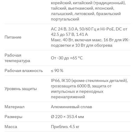
корейский, китайский (традиционный),
тайский, вьетнамский, японский,
латышский, литовский, бразильский
португальский
AC 24 В, 3.0 А, 50/60 Гц и Hi-PoE, DC от
42.5 до 57 В, 1.41 А
Питание
Макс. 40 Вт, включая макс. 16 Вт для ИК-
подсветки и 10 Вт для обогрева
Рабочая
От -30 до +65 °C
температура
Рабочая влажность
≤ 90 %
IP66, IK10 (кроме стеклянных деталей),
грозозащита 6000 В, защита от
Уровень защиты
импульсных и переходных
перенапряжений
Материал
Алюминиевый сплав
Размеры
Ø 220 × 353.4 мм
Масса
Приблиз. 4.5 кг