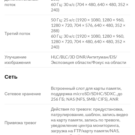
поток
60 Гц: 30 к/с (704 × 480, 640 × 480, 352 ×
240)
50 Гц: 25 к/с (1920 × 1080, 1280 × 960,
1280 × 720, 704 × 576, 640 × 480, 352 ×
288)
Третий поток
60 Гц: 30 к/с (1920 × 1080, 1280 × 960,
1280 × 720, 704 × 480, 640 × 480, 352 ×
240)
Улучшение
HLC/BLC/3D DNR/Антитуман/EIS/
изображения
Экспозиция области/Фокус на области
Сеть
Встроенный слот для карты памяти,
Сетевое хранение
поддержка microSD/SDHC/SDXC, до
256 ГБ; NAS (NFS, SMB/ CIFS), ANR
Действия по тревоге: предустановка,
патрулирование, шаблон, запись видео
на карту памяти, запись по тревоге,
Привязка тревог
уведомление центра мониторинга,
загрузка на FTP/карту памяти/NAS,