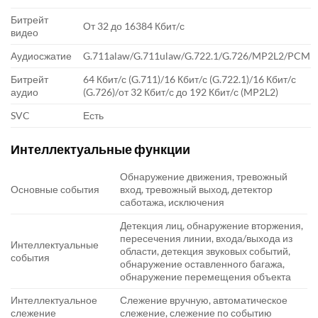
Битрейт
От 32 до 16384 Кбит/с
видео
Аудиосжатие
G.711alaw/G.711ulaw/G.722.1/G.726/MP2L2/PCM
Битрейт
64 Кбит/с (G.711)/16 Кбит/с (G.722.1)/16 Кбит/с
аудио
(G.726)/от 32 Кбит/с до 192 Кбит/с (MP2L2)
SVC
Есть
Интеллектуальные функции
Обнаружение движения, тревожный
Основные события
вход, тревожный выход, детектор
саботажа, исключения
Детекция лиц, обнаружение вторжения,
пересечения линии, входа/выхода из
Интеллектуальные
области, детекция звуковых событий,
события
обнаружение оставленного багажа,
обнаружение перемещения объекта
Интеллектуальное
Слежение вручную, автоматическое
слежение
слежение, слежение по событию