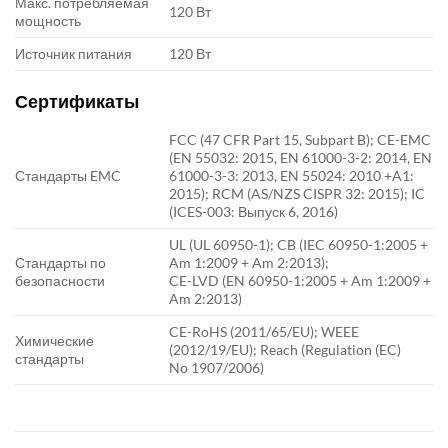
Макс. потребляемая
120 Вт
мощность
Источник питания
120 Вт
Сертификаты
FCC (47 CFR Part 15, Subpart B); CE-EMC
(EN 55032: 2015, EN 61000-3-2: 2014, EN
Стандарты EMC
61000-3-3: 2013, EN 55024: 2010 +A1:
2015); RCM (AS/NZS CISPR 32: 2015); IC
(ICES-003: Выпуск 6, 2016)
UL (UL 60950-1); CB (IEC 60950-1:2005 +
Стандарты по
Am 1:2009 + Am 2:2013);
безопасности
CE-LVD (EN 60950-1:2005 + Am 1:2009 +
Am 2:2013)
CE-RoHS (2011/65/EU); WEEE
Химические
(2012/19/EU); Reach (Regulation (EC)
стандарты
No 1907/2006)