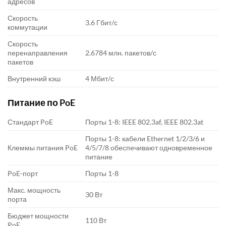
адресов
Скорость
3.6 Гбит/с
коммутации
Скорость
перенаправления
2.6784 млн. пакетов/с
пакетов
Внутренний кэш
4 Мбит/с
Питание по PoE
Стандарт PoE
Порты 1-8: IEEE 802.3af, IEEE 802.3at
Порты 1-8: кабели Ethernet 1/2/3/6 и
Клеммы питания PoE
4/5/7/8 обеспечивают одновременное
питание
PoE-порт
Порты 1-8
Макс. мощность
30 Вт
порта
Бюджет мощности
110 Вт
PoE