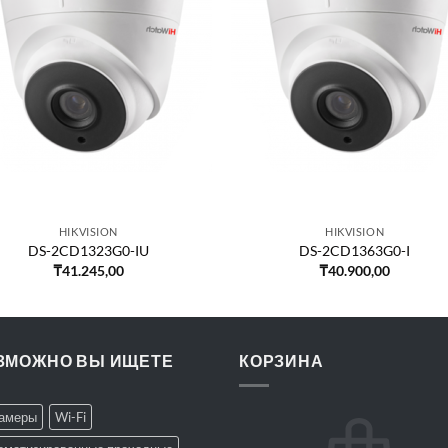
HIKVISION
HIKVISION
DS-2CD1323G0-IU
DS-2CD1363G0-I
₸
41.245,00
₸
40.900,00
ЗМОЖНО ВЫ ИЩЕТЕ
КОРЗИНА
Камеры
Wi-Fi