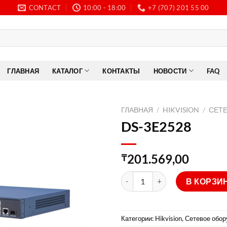
CONTACT
10:00 - 18:00
+7 (707) 201 55 00
ГЛАВНАЯ
КАТАЛОГ
КОНТАКТЫ
НОВОСТИ
FAQ
ГЛАВНАЯ
/
HIKVISION
/
СЕТ
DS-3E2528
201.569,00
₸
Количество товара DS-3E252
В КОРЗИ
Категории:
Hikvision
,
Сетевое обор