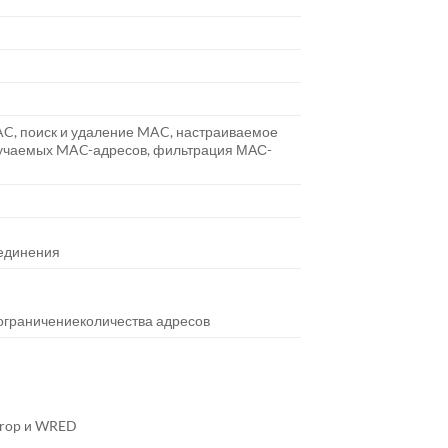
C, поиск и удаление MAC, настраиваемое
зучаемых MAC-адресов, фильтрация МАС-
оединения
 ограничениеколичества адресов
Drop и WRED