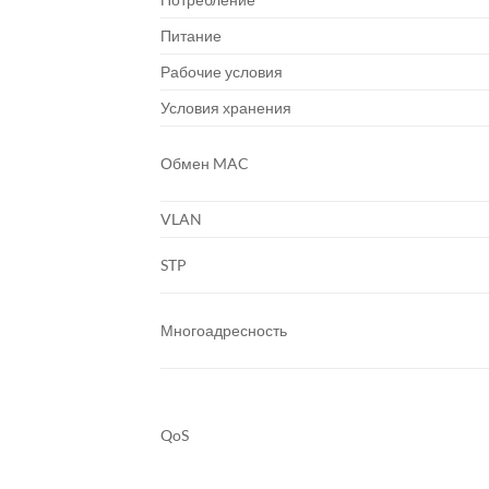
Питание
Рабочие условия
Условия хранения
Обмен MAC
VLAN
STP
Многоадресность
QoS