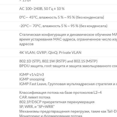
AC 100–240В, 50 Гц ± 10 %
0°C— 45°C, влажность 5 % ~ 95 % (без конденсата)
-20°C— 70°C, влажность 5 % ~ 95 % (без конденсата)
Статическая конфигурация и динамическое обучение MA
время устаревания MAC-адреса, ограниченное число и
адресов
4K VLAN; GVRP; QinQ; Private VLAN
802.1D (STP), 802.1W (RSTP) and 802.1S (MSTP)
BPDU защита, root-защита и защита закольцованного с
IGMP v1/v2/v3
IGMP snooping
IGMP Fast Leave, Групповая мультиадресная стратегия и
Классификация потока на базе протоколов L2~4
CAR лимит потока
802.1P/DSCP приоретитная перенумерация
SP, WRR, и “SP+WRR”
Механизмы предотвращения перегрузки, такие как Tail-
Мониторинг и формирование потока