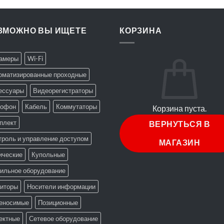
ЗМОЖНО ВЫ ИЩЕТЕ
КОРЗИНА
Камеры
Wi-Fi
оматизированные проходные
ессуары
Видеорегистраторы
офон
Кабель
Коммутаторы
Корзина пуста.
плект
ВЕРНУТЬСЯ В
троль и управление доступом
МАГАЗИН
ические
Купольные
ильное оборудование
иторы
Носители информации
еносимые
Позиционные
ектные
Сетевое оборудование