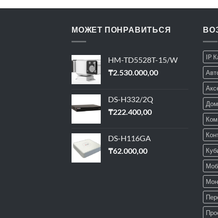
МОЖЕТ ПОНРАВИТЬСЯ
ВО
IP 
HM-TD5528T-15/W
₸
2.530.000,00
Авт
Акс
DS-H332/2Q
Дом
₸
222.400,00
Ком
Кон
DS-H116GA
₸
62.000,00
Куб
Моб
Мон
Пер
Про