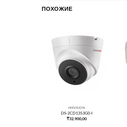
ПОХОЖИЕ
VISION
HIKVISION
353G0-IUF
DS-2CD1353G0-I
154,00
₸
32.900,00