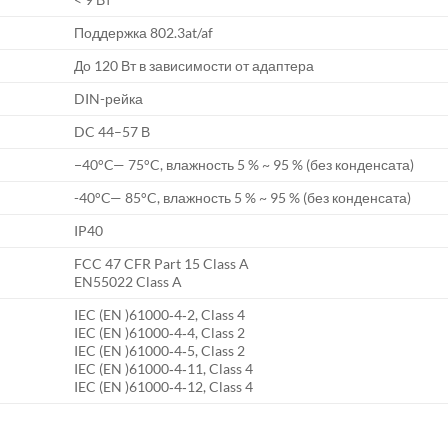
Поддержка 802.3at/af
До 120 Вт в зависимости от адаптера
DIN-рейка
DC 44–57 В
−40°C— 75°C, влажность 5 % ~ 95 % (без конденсата)
-40°C— 85°C, влажность 5 % ~ 95 % (без конденсата)
IP40
FCC 47 CFR Part 15 Class A
EN55022 Class A
IEC (EN )61000‐4‐2, Class 4
IEC (EN )61000‐4‐4, Class 2
IEC (EN )61000‐4‐5, Class 2
IEC (EN )61000‐4‐11, Class 4
IEC (EN )61000‐4‐12, Class 4