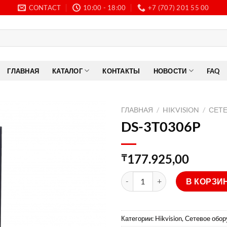
CONTACT
10:00 - 18:00
+7 (707) 201 55 00
ГЛАВНАЯ
КАТАЛОГ
КОНТАКТЫ
НОВОСТИ
FAQ
ГЛАВНАЯ
/
HIKVISION
/
СЕТ
DS-3T0306P
177.925,00
₸
Количество товара DS-3T030
В КОРЗИ
Категории:
Hikvision
,
Сетевое обор