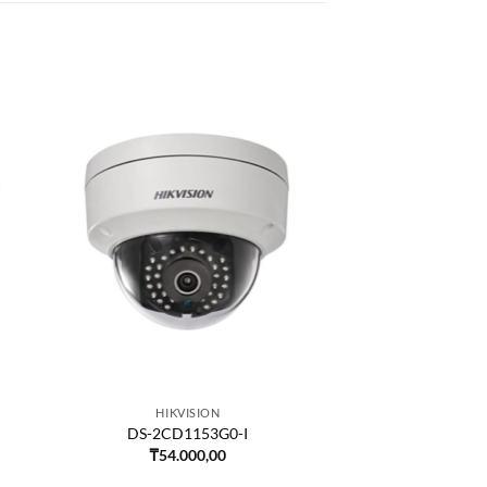
HIKVISION
DS-2CD1153G0-I
₸
54.000,00