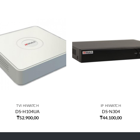
TVI HIWATCH
IP HIWATCH
DS-H104UA
DS-N304
₸
52.900,00
₸
44.100,00