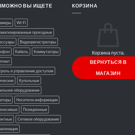
ЗМОЖНО ВЫ ИЩЕТЕ
КОРЗИНА
Камеры
Wi-Fi
оматизированные проходные
ессуары
Видеорегистраторы
офон
Кабель
Коммутаторы
Корзина пуста.
плект
ВЕРНУТЬСЯ В
троль и управление доступом
МАГАЗИН
ические
Купольные
ильное оборудование
иторы
Носители информации
еносимые
Позиционные
ектные
Сетевое оборудование
нализация