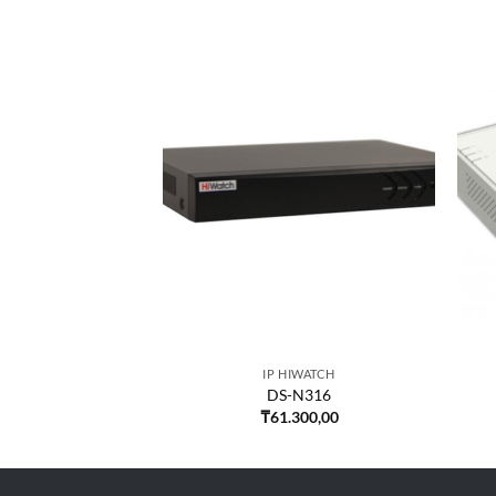
HIWATCH
IP HIWATCH
332/2Q
DS-N316
.900,00
₸
61.300,00