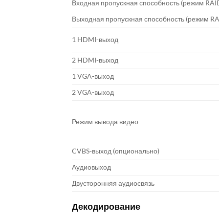
Входная пропускная способность (режим RAI
Выходная пропускная способность (режим RA
1 HDMI-выход
2 HDMI-выход
1 VGA-выход
2 VGA-выход
Режим вывода видео
CVBS-выход (опционально)
Аудиовыход
Двусторонняя аудиосвязь
Декодирование