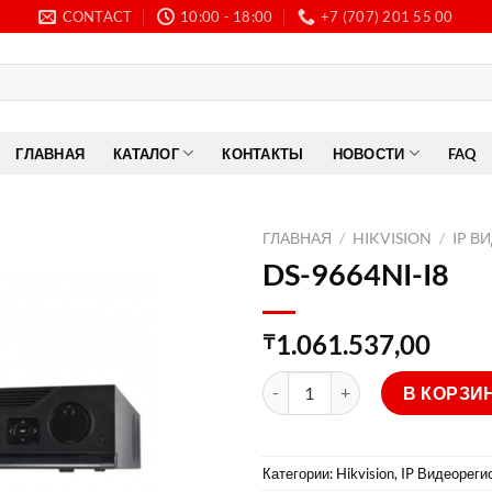
CONTACT
10:00 - 18:00
+7 (707) 201 55 00
ГЛАВНАЯ
КАТАЛОГ
КОНТАКТЫ
НОВОСТИ
FAQ
ГЛАВНАЯ
/
HIKVISION
/
IP В
DS-9664NI-I8
1.061.537,00
₸
Количество товара DS-9664NI
В КОРЗИ
Категории:
Hikvision
,
IP Видеореги