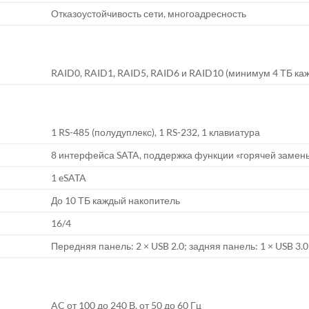
Отказоустойчивость сети, многоадресность
RAID0, RAID1, RAID5, RAID6 и RAID10 (минимум 4 ТБ к
1 RS-485 (полудуплекс), 1 RS-232, 1 клавиатура
8 интерфейса SATA, поддержка функции «горячей замен
1 eSATA
До 10 ТБ каждый накопитель
16/4
Передняя панель: 2 × USB 2.0; задняя панель: 1 × USB 3.0
AC от 100 до 240 В, от 50 до 60 Гц