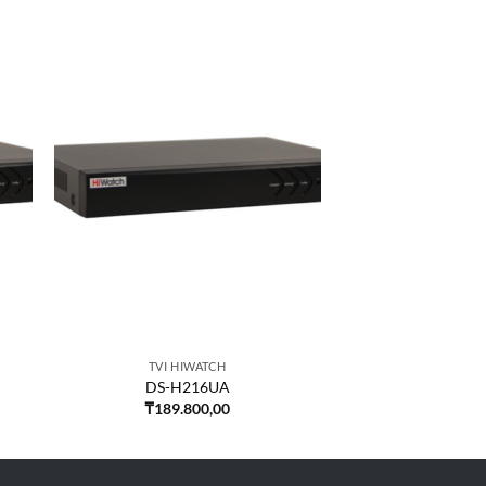
TVI HIWATCH
DS-H216UA
₸
189.800,00