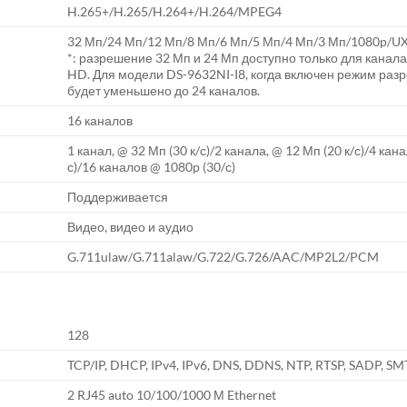
H.265+/H.265/H.264+/H.264/MPEG4
32 Мп/24 Мп/12 Мп/8 Мп/6 Мп/5 Мп/4 Мп/3 Мп/1080p/U
*: разрешение 32 Мп и 24 Мп доступно только для канала
HD. Для модели DS-9632NI-I8, когда включен режим разр
будет уменьшено до 24 каналов.
16 каналов
1 канал, @ 32 Мп (30 к/с)/2 канала, @ 12 Мп (20 к/с)/4 кана
с)/16 каналов @ 1080p (30/с)
Поддерживается
Видео, видео и аудио
G.711ulaw/G.711alaw/G.722/G.726/AAC/MP2L2/PCM
128
TCP/IP, DHCP, IPv4, IPv6, DNS, DDNS, NTP, RTSP, SADP, SM
2 RJ45 auto 10/100/1000 М Ethernet