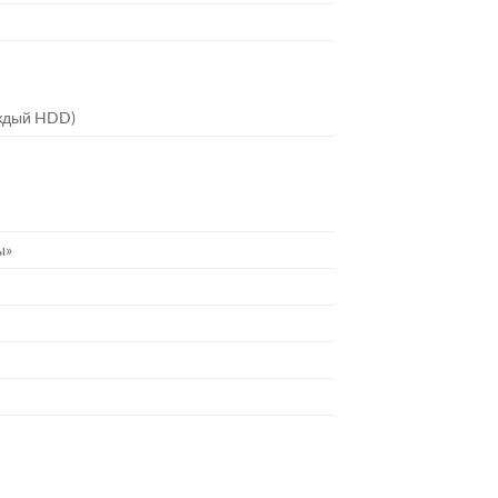
аждый HDD)
ы»