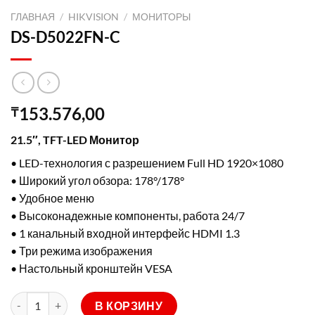
ГЛАВНАЯ
/
HIKVISION
/
МОНИТОРЫ
DS-D5022FN-C
153.576,00
₸
21.5″, TFT-LED Монитор
• LED-технология с разрешением Full HD 1920×1080
• Широкий угол обзора: 178°/178°
• Удобное меню
• Высоконадежные компоненты, работа 24/7
• 1 канальный входной интерфейс HDMI 1.3
• Три режима изображения
• Настольный кронштейн VESA
Количество товара DS-D5022FN-C
В КОРЗИНУ