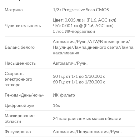
Матрица
1/3» Progressive Scan CMOS
Цвет: 0.005 лк @ (F1.6, AGC вкл)
Чувствительность
Ч/б: 0.001 лк @ (F1.6, AGC вкл)
0 лк с ИК-подсветкой
Автоматич./Ручн./ATW/В помещении/
Баланс белого
На улице/Лампа дневного света/Лампа
накаливания
Насыщенность
Автоматич./Ручн.
Скорость
50 Гц: от 1/1 до 1/30,000 с
электронного
60 Гц: от 1/1 до 1/30,000 с
затвора
Режим «День/ночь»
ИК-фильтр
Цифровой зум
16х
Маскирование
24 настраиваемых масок области
области
Фокусировка
Автоматич./Полуавтоматич./Ручн.