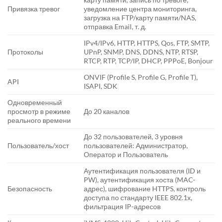
Привязка тревог
уведомление центра мониторинга,
загрузка на FTP/карту памяти/NAS,
отправка Email, т. д.
IPv4/IPv6, HTTP, HTTPS, Qos, FTP, SMTP,
Протоколы
UPnP, SNMP, DNS, DDNS, NTP, RTSP,
RTCP, RTP, TCP/IP, DHCP, PPPoE, Bonjour
ONVIF (Profile S, Profile G, Profile T),
API
ISAPI, SDK
Одновременный
просмотр в режиме
До 20 каналов
реального времени
До 32 пользователей, 3 уровня
Пользователь/хост
пользователей: Администратор,
Оператор и Пользователь
Аутентификация пользователя (ID и
PW), аутентификация хоста (MAC-
Безопасность
адрес), шифрование HTTPS, контроль
доступа по стандарту IEEE 802.1x,
фильтрация IP-адресов