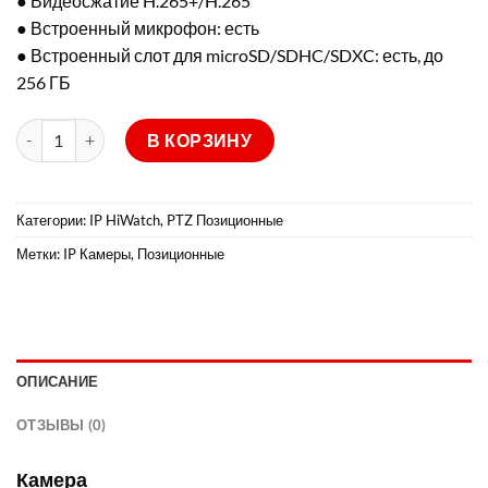
● Видеосжатие H.265+/H.265
● Встроенный микрофон: есть
● Встроенный слот для microSD/SDHC/SDXC: есть, до
256 ГБ
Количество товара DS-I405M
В КОРЗИНУ
Категории:
IP HiWatch
,
PTZ Позиционные
Метки:
IP Камеры
,
Позиционные
ОПИСАНИЕ
ОТЗЫВЫ (0)
Камера