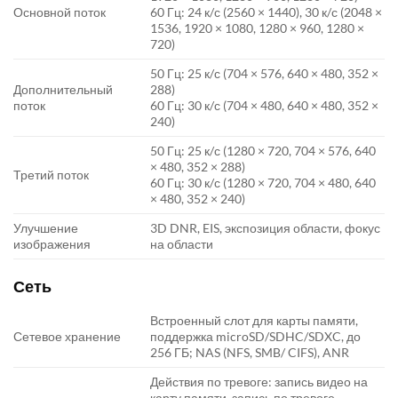
Основной поток
60 Гц: 24 к/с (2560 × 1440), 30 к/с (2048 ×
1536, 1920 × 1080, 1280 × 960, 1280 ×
720)
50 Гц: 25 к/с (704 × 576, 640 × 480, 352 ×
Дополнительный
288)
поток
60 Гц: 30 к/с (704 × 480, 640 × 480, 352 ×
240)
50 Гц: 25 к/с (1280 × 720, 704 × 576, 640
× 480, 352 × 288)
Третий поток
60 Гц: 30 к/с (1280 × 720, 704 × 480, 640
× 480, 352 × 240)
Улучшение
3D DNR, EIS, экспозиция области, фокус
изображения
на области
Сеть
Встроенный слот для карты памяти,
Сетевое хранение
поддержка microSD/SDHC/SDXC, до
256 ГБ; NAS (NFS, SMB/ CIFS), ANR
Действия по тревоге: запись видео на
карту памяти, запись по тревоге,