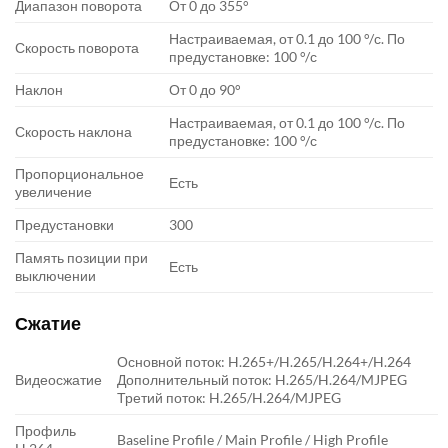
Диапазон поворота
От 0 до 355°
Настраиваемая, от 0.1 до 100 °/с. По
Скорость поворота
предустановке: 100 °/с
Наклон
От 0 до 90°
Настраиваемая, от 0.1 до 100 °/с. По
Скорость наклона
предустановке: 100 °/с
Пропорциональное
Есть
увеличение
Предустановки
300
Память позиции при
Есть
выключении
Сжатие
Основной поток: H.265+/H.265/H.264+/H.264
Видеосжатие
Дополнительный поток: H.265/H.264/MJPEG
Третий поток: H.265/H.264/MJPEG
Профиль
Baseline Profile / Main Profile / High Profile