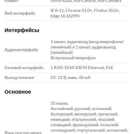
Клиент
iVMS-4200, Hik-Central, Hik-Connect
IE 8-11, Chrome 31.0+, Firefox 30.0+,
Веб-интерфейс
Edge 16.16299+
Интерфейсы
1 канал, аудиовход (вход микрофона/
линейный) и 1 канал, аудиовыход
Аудиоинтерфейс
(линейный)
Встроенный микрофон
Сетевой интерфейс
1 RJ45 10 M/100 M Ethernet, PoE
Выход питания
DC 12 В, макс. 60 мA
Основное
32 языка.
Английский, русский, эстонский,
болгарский, венгерский, греческий,
немецкий, итальянский, чешский,
словацкий, французский, польский,
голландский, португальский, испанский,
Язык (доступ через