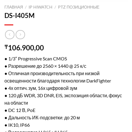
ГЛАВНАЯ
/
IP HIWATCH
/
PTZ ПОЗИЦИОННЫЕ
DS-I405M
106.900,00
₸
● 1/3″ Progressive Scan CMOS
● Разрешение до 2560 × 1440 @ 25 к/с
● Отличная производительность при низкой
освещенности благодаря технологии DarkFighter
● 4х оптич. зум, 16х цифровой зум
● 120 дБ WDR, 3D DNR, EIS, экспозиция области, фокус
на области
● DC 12 В, PoE
● Дальность ИК-подсветки: до 20 м
● IK10, IP66