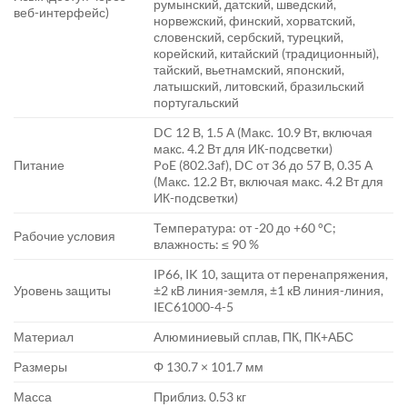
румынский, датский, шведский,
веб-интерфейс)
норвежский, финский, хорватский,
словенский, сербский, турецкий,
корейский, китайский (традиционный),
тайский, вьетнамский, японский,
латышский, литовский, бразильский
португальский
DC 12 В, 1.5 А (Макс. 10.9 Вт, включая
макс. 4.2 Вт для ИК-подсветки)
Питание
PoE (802.3af), DC от 36 до 57 В, 0.35 А
(Макс. 12.2 Вт, включая макс. 4.2 Вт для
ИК-подсветки)
Температура: от -20 до +60 °C;
Рабочие условия
влажность: ≤ 90 %
IP66, IK 10, защита от перенапряжения,
Уровень защиты
±2 кВ линия-земля, ±1 кВ линия-линия,
IEC61000-4-5
Материал
Алюминиевый сплав, ПК, ПК+АБС
Размеры
Φ 130.7 × 101.7 мм
Масса
Приблиз. 0.53 кг