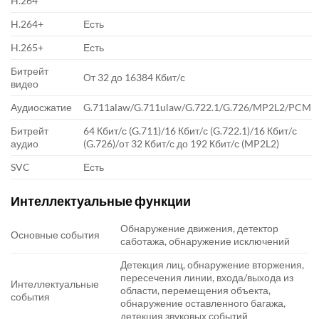
H.264
H.264+
Есть
H.265+
Есть
Битрейт
От 32 до 16384 Кбит/с
видео
Аудиосжатие
G.711alaw/G.711ulaw/G.722.1/G.726/MP2L2/PCM
Битрейт
64 Кбит/с (G.711)/16 Кбит/с (G.722.1)/16 Кбит/с
аудио
(G.726)/от 32 Кбит/с до 192 Кбит/с (MP2L2)
SVC
Есть
Интеллектуальные функции
Обнаружение движения, детектор
Основные события
саботажа, обнаружение исключений
Детекция лиц, обнаружение вторжения,
пересечения линии, входа/выхода из
Интеллектуальные
области, перемещения объекта,
события
обнаружение оставленного багажа,
детекция звуковых событий