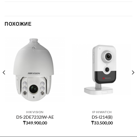
ПОХОЖИЕ
HIKVISION
IP HIWATCH
DS-2DE7232IW-AE
DS-I214(B)
₸
349.900,00
₸
33.500,00