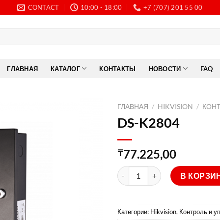
CONTACT
10:00 - 18:00
+7 (707) 201 55 00
ГЛАВНАЯ
КАТАЛОГ
КОНТАКТЫ
НОВОСТИ
FAQ
ГЛАВНАЯ
/
HIKVISION
/
КОН
DS-K2804
77.225,00
₸
Количество товара DS-K2804
В КОРЗИ
Категории:
Hikvision
,
Контроль и у