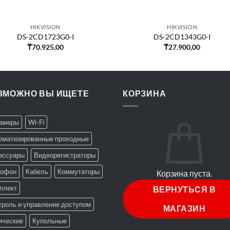
HIKVISION
HIKVISION
DS-2CD1723G0-I
DS-2CD1343G0-I
₸
70.925,00
₸
27.900,00
ЗМОЖНО ВЫ ИЩЕТЕ
КОРЗИНА
Камеры
Wi-Fi
оматизированные проходные
ессуары
Видеорегистраторы
офон
Кабель
Коммутаторы
Корзина пуста.
плект
ВЕРНУТЬСЯ В
троль и управление доступом
МАГАЗИН
ические
Купольные