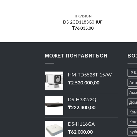
VISION
HIKVISION
123G0E-I
DS-2CD1183G0-IUF
000,00
₸
76.035,00
МОЖЕТ ПОНРАВИТЬСЯ
ВО
IP 
HM-TD5528T-15/W
₸
2.530.000,00
Авт
Акс
DS-H332/2Q
Дом
₸
222.400,00
Ком
Кон
DS-H116GA
₸
62.000,00
Куб