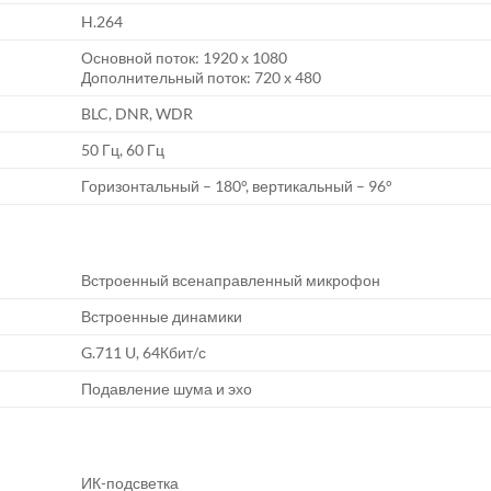
H.264
Основной поток: 1920 х 1080
Дополнительный поток: 720 х 480
BLC, DNR, WDR
50 Гц, 60 Гц
Горизонтальный – 180°, вертикальный – 96°
Встроенный всенаправленный микрофон
Встроенные динамики
G.711 U, 64Кбит/с
Подавление шума и эхо
ИК-подсветка