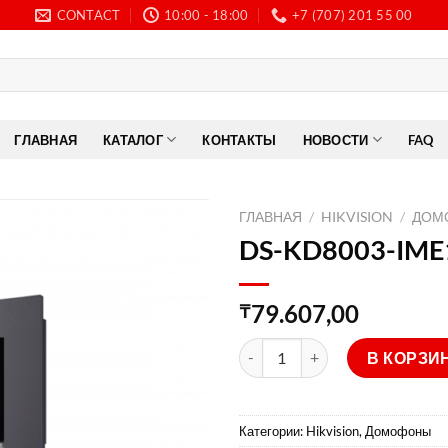
CONTACT
10:00 - 18:00
+7 (707) 201 55 00
ГЛАВНАЯ
КАТАЛОГ
КОНТАКТЫ
НОВОСТИ
FAQ
ГЛАВНАЯ
/
HIKVISION
/
ДОМ
DS-KD8003-IME1
79.607,00
₸
Количество товара DS-KD8003
В КОРЗИ
Категории:
Hikvision
,
Домофоны