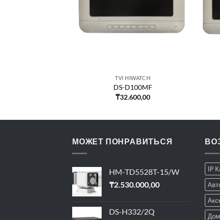
VISION
TVI HIWATCH
510-WTE1
DS-D100MF
.507,00
₸
32.600,00
МОЖЕТ ПОНРАВИТЬСЯ
ВО
IP 
HM-TD5528T-15/W
₸
2.530.000,00
Авт
Акс
DS-H332/2Q
Дом