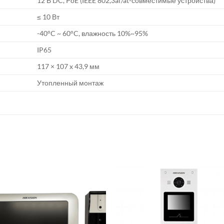
12 В DC, PoE (IEEE 802,3af/at-совместимые устройства)
≤ 10 Вт
-40°C ~ 60°C, влажность 10%~95%
IP65
117 × 107 x 43,9 мм
Утопленный монтаж