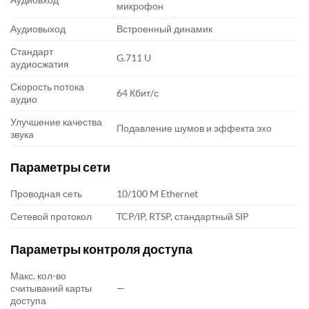
микрофон
Аудиовыход
Встроенный динамик
Стандарт
G.711 U
аудиосжатия
Скорость потока
64 Кбит/с
аудио
Улучшение качества
Подавление шумов и эффекта эхо
звука
Параметры сети
Проводная сеть
10/100 M Ethernet
Сетевой протокол
TCP/IP, RTSP, стандартный SIP
Параметры контроля доступа
Макс. кол-во
считываний карты
—
доступа