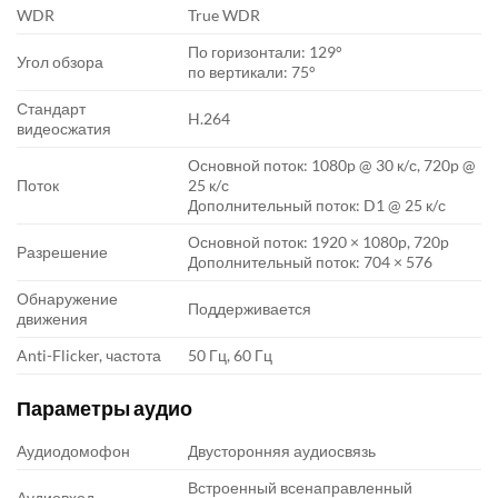
WDR
True WDR
По горизонтали: 129°
Угол обзора
по вертикали: 75°
Стандарт
H.264
видеосжатия
Основной поток: 1080p @ 30 к/с, 720p @
Поток
25 к/с
Дополнительный поток: D1 @ 25 к/с
Основной поток: 1920 × 1080p, 720p
Разрешение
Дополнительный поток: 704 × 576
Обнаружение
Поддерживается
движения
Anti-Flicker, частота
50 Гц, 60 Гц
Параметры аудио
Аудиодомофон
Двусторонняя аудиосвязь
Встроенный всенаправленный
Аудиовход