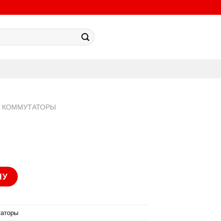
E КОММУТАТОРЫ
P
НУ
таторы