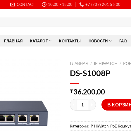
CONTACT
10:00 - 18:00
+7 (707) 201 55 00
ГЛАВНАЯ
КАТАЛОГ
КОНТАКТЫ
НОВОСТИ
FAQ
ГЛАВНАЯ
/
IP HIWATCH
/
PO
DS-S1008P
36.200,00
₸
Количество товара DS-S1008
В КОРЗИ
Категории:
IP HiWatch
,
PoE Комму