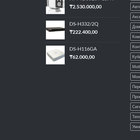
₸
2.530.000,00
Авт
Акс
DS-H332/2Q
Дом
₸
222.400,00
Ком
Кон
DS-H116GA
₸
62.000,00
Куб
Моб
Мон
Пер
Про
Сиг
Теп
Умн