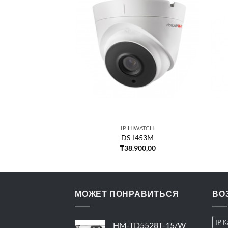
IWATCH
IP HIWATCH
-I452
DS-I453M
900,00
₸
38.900,00
МОЖЕТ ПОНРАВИТЬСЯ
ВО
IP 
HM-TD5528T-15/W