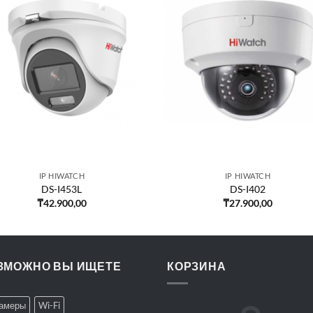
IP HIWATCH
IP HIWATCH
DS-I453L
DS-I402
₸
42.900,00
₸
27.900,00
ЗМОЖНО ВЫ ИЩЕТЕ
КОРЗИНА
Камеры
Wi-Fi