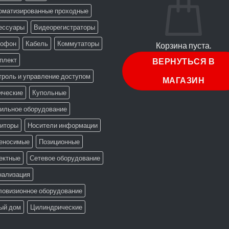
оматизированные проходные
ессуары
Видеорегистраторы
офон
Кабель
Коммутаторы
Корзина пуста.
плект
ВЕРНУТЬСЯ В
троль и управление доступом
МАГАЗИН
ические
Купольные
ильное оборудование
иторы
Носители информации
еносимые
Позиционные
ектные
Сетевое оборудование
нализация
ловизионное оборудование
ый дом
Цилиндрические