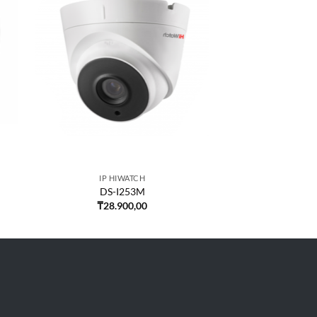
IP HIWATCH
DS-I253M
₸
28.900,00