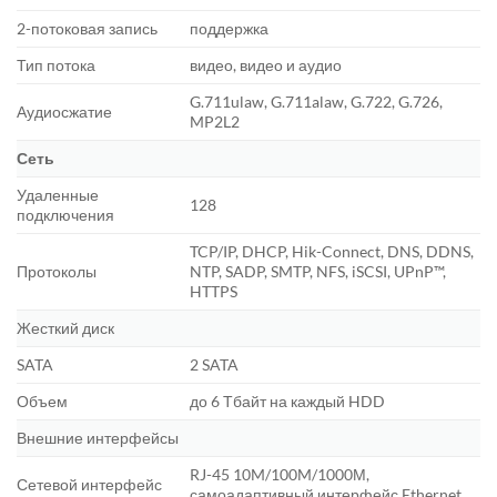
2-потоковая запись
поддержка
Тип потока
видео, видео и аудио
G.711ulaw, G.711alaw, G.722, G.726,
Аудиосжатие
MP2L2
Сеть
Удаленные
128
подключения
TCP/IP, DHCP, Hik-Connect, DNS, DDNS,
Протоколы
NTP, SADP, SMTP, NFS, iSCSI, UPnP™,
HTTPS
Жесткий диск
SATA
2 SATA
Объем
до 6 Тбайт на каждый HDD
Внешние интерфейсы
RJ-45 10M/100M/1000М,
Сетевой интерфейс
самоадаптивный интерфейс Ethernet