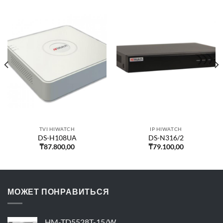
TVI HIWATCH
IP HIWATCH
DS-H108UA
DS-N316/2
₸
87.800,00
₸
79.100,00
МОЖЕТ ПОНРАВИТЬСЯ
HM-TD5528T-15/W