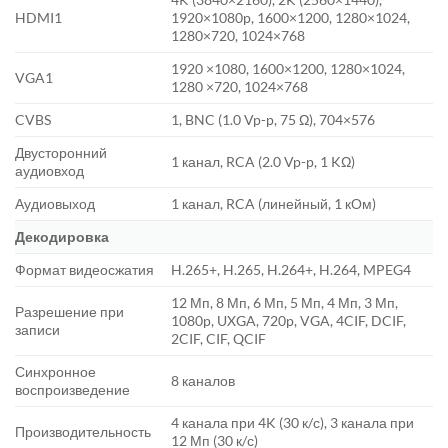
HDMI1
1920×1080p, 1600×1200, 1280×1024,
1280×720, 1024×768
1920 ×1080, 1600×1200, 1280×1024,
VGA1
1280 ×720, 1024×768
CVBS
1, BNC (1.0 Vp-p, 75 Ω), 704×576
Двусторонний
1 канал, RCA (2.0 Vp-p, 1 KΩ)
аудиовход
Аудиовыход
1 канал, RCA (линейный, 1 кОм)
Декодировка
Формат видеосжатия
H.265+, H.265, H.264+, H.264, MPEG4
12 Мп, 8 Мп, 6 Мп, 5 Мп, 4 Мп, 3 Мп,
Разрешение при
1080p, UXGA, 720p, VGA, 4CIF, DCIF,
записи
2CIF, CIF, QCIF
Синхронное
8 каналов
воспроизведение
4 канала при 4K (30 к/с), 3 канала при
Производительность
12 Мп (30 к/с)