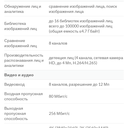
Обнаружение лиц и
сравнение изображений лица, поиск
аналитика
изображения лица
до 16 библиотек изображений лиц,
Библиотека
всего до 100000 изображений лиц
изображений лиц
(общая емкость ≤4.7 Гбайт)
Сравнение
8 каналов
изображений лиц
Производительность
детекция лиц (4 канала, сетевая камера
распознавания лиц и
HD, до 4 Мп, H.264/H.265)
аналитики
Видео и аудио
Видеовход
8 каналов, разрешение до 12 Мп
Входная пропускная
80 Мбит/с
способность
Выходная
пропускная
256 Мбит/с
способность
4K (3840×2160), 2K (2560×1440),