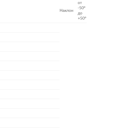
от
-50°
Наклон
до
+50°