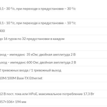
0,1– 30 °/с, при переходе к предустановке – 30 °/с
0,1– 10 °/с, при переходе к предустановке – 10 °/с
400
до 16 туров по 32 предустановки в каждом
вход – импеданс 35 кОм; двойная амплитуда 2 В
ыход – импеданс 600 Ом; двойная амплитуда 2 В
2 тревожных входа / 1 тревожный выход
10M/100M Base-TX Ethernet
12 В пост. тока или HPoE, максимальное потребление 17,3 Вт
357×106× 194 мм