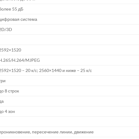
более 55 дБ
цифровая система
2D/3D
2592×1520
H.265/H.264/MJPEG
2592×1520 – 20 к/с; 2560×1440 и ниже – 25 к/с
три
до 8 строк
да
до 4 зон
проникновение, пересечение линии, движение