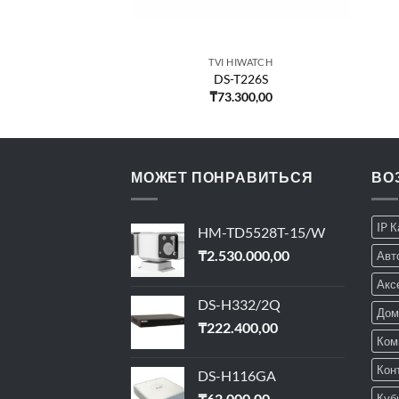
HIWATCH
TVI HIWATCH
-T280
DS-T226S
000,00
₸
73.300,00
МОЖЕТ ПОНРАВИТЬСЯ
ВО
IP 
HM-TD5528T-15/W
₸
2.530.000,00
Авт
Акс
DS-H332/2Q
Дом
₸
222.400,00
Ком
Кон
DS-H116GA
₸
62.000,00
Куб