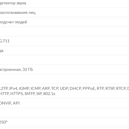
детектор звука
распознавание лиц
подсчет людей
G.711
да
встроенная, 32 ГБ
L2TP, IPv4, IGMP, ICMP, ARP, TCP, UDP, DHCP, PPPoE, RTP, RTSP, RTCP,
HTTP, HTTPS, SMTP, SIP, 802.1x
ONVIF, API
250°