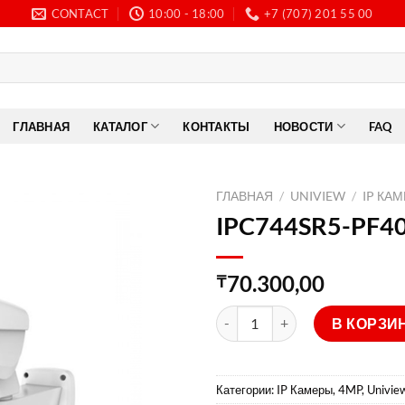
CONTACT
10:00 - 18:00
+7 (707) 201 55 00
ГЛАВНАЯ
КАТАЛОГ
КОНТАКТЫ
НОВОСТИ
FAQ
ГЛАВНАЯ
/
UNIVIEW
/
IP КА
IPC744SR5-PF4
70.300,00
₸
Количество товара IPC744SR
В КОРЗИ
Категории:
IP Камеры, 4MP
,
Univie