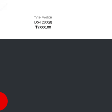
TVI HIWATCH
DS-T280(B)
₸
9.000,00