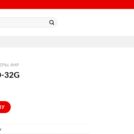
МЕРЫ, 4MP
0-32G
5-PF40-32G
НУ
w