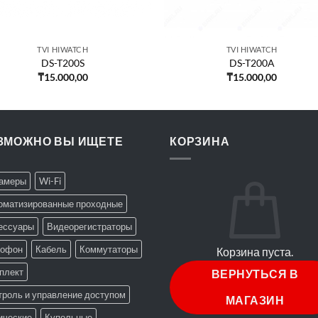
TVI HIWATCH
TVI HIWATCH
DS-T200S
DS-T200A
₸
15.000,00
₸
15.000,00
ЗМОЖНО ВЫ ИЩЕТЕ
КОРЗИНА
Камеры
Wi-Fi
оматизированные проходные
ессуары
Видеорегистраторы
офон
Кабель
Коммутаторы
Корзина пуста.
плект
ВЕРНУТЬСЯ В
троль и управление доступом
МАГАЗИН
ические
Купольные