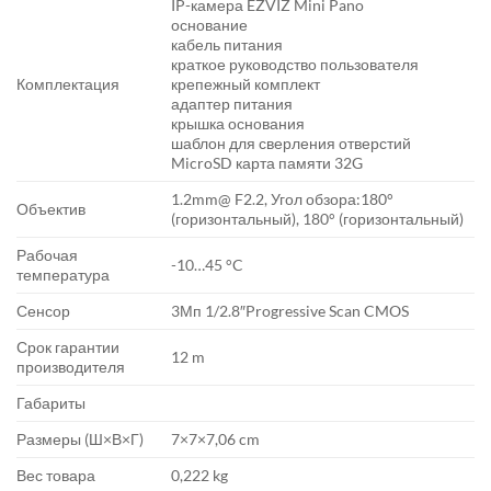
IP-камера EZVIZ Mini Pano
основание
кабель питания
краткое руководство пользователя
Комплектация
крепежный комплект
адаптер питания
крышка основания
шаблон для сверления отверстий
MicroSD карта памяти 32G
1.2mm@ F2.2, Угол обзора:180°
Объектив
(горизонтальный), 180° (горизонтальный)
Рабочая
-10…45 °C
температура
Сенсор
3Мп 1/2.8″Progressive Scan CMOS
Срок гарантии
12 m
производителя
Габариты
Размеры (Ш×В×Г)
7×7×7,06 cm
Вес товара
0,222 kg