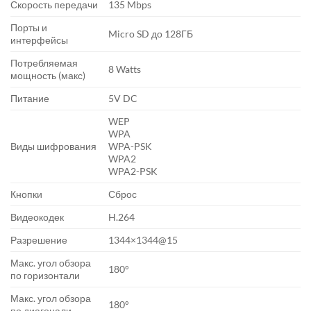
Скорость передачи
135 Mbps
Порты и
Micro SD до 128ГБ
интерфейсы
Потребляемая
8 Watts
мощность (макс)
Питание
5V DC
WEP
WPA
Виды шифрования
WPA-PSK
WPA2
WPA2-PSK
Кнопки
Сброс
Видеокодек
H.264
Разрешение
1344×1344@15
Макс. угол обзора
180°
по горизонтали
Макс. угол обзора
180°
по диагонали