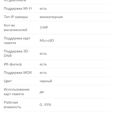
Поддержка Wi-Fi
есть
Тип IP-камеры
миниатюрная
Кол-во
3 MP
мегапикселей
Поддержка карт
MicroSD
памяти
Поддержка 3D-
есть
DNR
ИК-фильтр
есть
Поддержка WDR
есть
Цвет
черный
Использование
да
карт памяти
Рабочая
0…95%
влажность