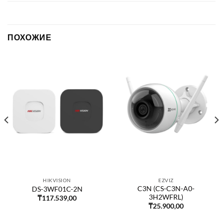
ПОХОЖИЕ
HIKVISION
EZVIZ
C3N (CS-C3N-A0-
DS-3WF01C-2N
3H2WFRL)
₸
117.539,00
₸
25.900,00