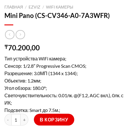
ГЛАВНАЯ
/
EZVIZ
/
WIFI КАМЕРЫ
Mini Pano (CS-CV346-A0-7A3WFR)
70.200,00
₸
Тип устройства
WiFi камера;
Сенсор:
1/2.8″ Progressive Scan CMOS;
Разрешение:
3.0МП (1344 x 1344);
Объектив:
1.2мм;
Угол обзора:
180.0°;
Светочувствительность:
0.01лк. @(F1.2, AGC вкл.), 0лк. с
ИК;
Подсветка:
Smart до 7.5м.;
Количество товара Mini Pano (CS-CV346-A0-7A3WFR)
В КОРЗИНУ