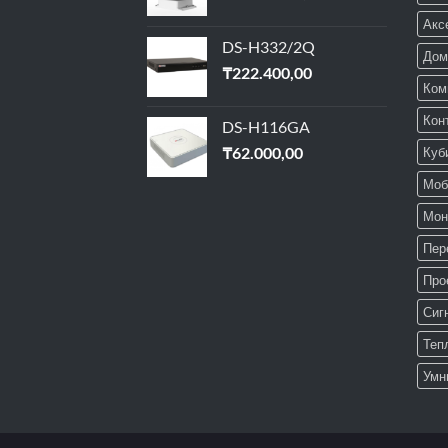
Акс
DS-H332/2Q
Дом
₸
222.400,00
Ком
Кон
DS-H116GA
₸
62.000,00
Куб
Моб
Мон
Пер
Про
Сиг
Теп
Умн