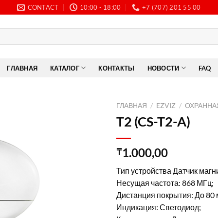
CONTACT
10:00 - 18:00
+7 (707) 201 55 00
ГЛАВНАЯ
КАТАЛОГ
КОНТАКТЫ
НОВОСТИ
FAQ
ГЛАВНАЯ
/
EZVIZ
/
ОХРАННА
T2 (CS-T2-A)
1.000,00
₸
Тип устройства
Датчик магн
Несущая частота:
868 МГц;
Дистанция покрытия:
До 80 
Индикация:
Светодиод;