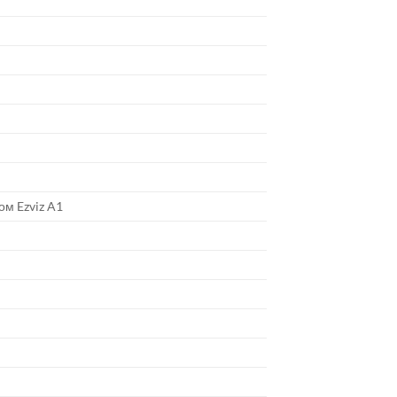
м Ezviz A1