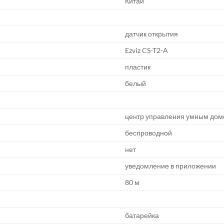
Китай
датчик открытия
Ezviz CS-T2-A
пластик
белый
центр управления умным домо
беспроводной
нет
уведомление в приложении
80 м
батарейка