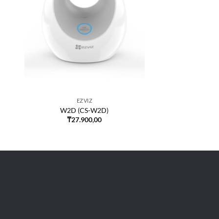
EZVIZ
W2D (CS-W2D)
₸
27.900,00