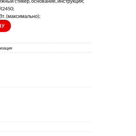
ежный стикер, основание, инструкция;
R2450;
Вт. (максимально);
A)
НУ
изация