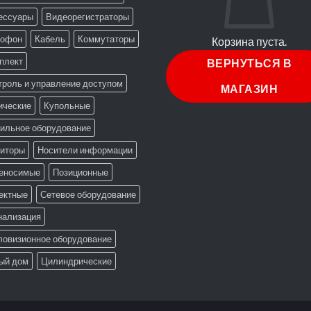
ессуары
Видеорегистраторы
офон
Кабель
Коммутаторы
Корзина пуста.
плект
ВЕРНУТЬСЯ В
троль и управление доступом
МАГАЗИН
ические
Купольные
ильное оборудование
иторы
Носители информации
еносимые
Позиционные
ектные
Сетевое оборудование
нализация
ловизионное оборудование
ый дом
Цилиндрические