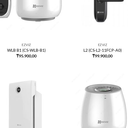
EZVIZ
EZVIZ
WLB B1 (CS-WLB-B1)
L2 (CS-L2-11FCP-A0)
₸
95.900,00
₸
99.900,00