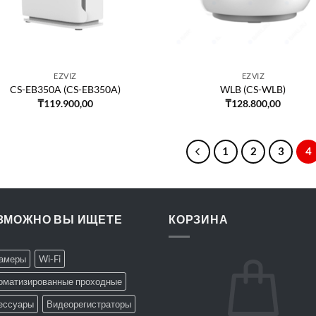
EZVIZ
EZVIZ
CS-EB350A (CS-EB350A)
WLB (CS-WLB)
₸
119.900,00
₸
128.800,00
1
2
3
4
ЗМОЖНО ВЫ ИЩЕТЕ
КОРЗИНА
Камеры
Wi-Fi
оматизированные проходные
ессуары
Видеорегистраторы