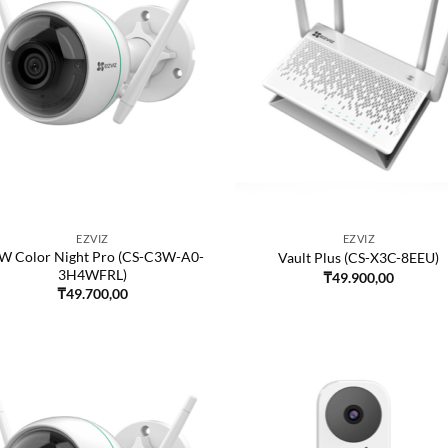
EZVIZ
EZVIZ
W Color Night Pro (CS-C3W-A0-
Vault Plus (CS-X3C-8EEU)
3H4WFRL)
₸
49.900,00
₸
49.700,00