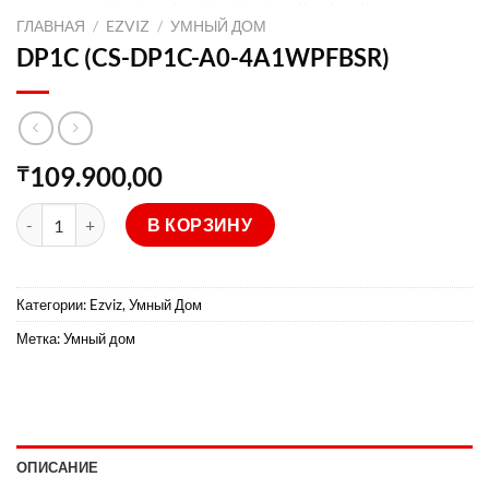
ГЛАВНАЯ
/
EZVIZ
/
УМНЫЙ ДОМ
DP1C (CS-DP1C-A0-4A1WPFBSR)
109.900,00
₸
Количество товара DP1C (CS-DP1C-A0-4A1WPFBSR)
В КОРЗИНУ
Категории:
Ezviz
,
Умный Дом
Метка:
Умный дом
ОПИСАНИЕ