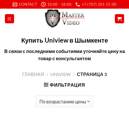
Skip
CONTACT
10:00 - 18:00
+7 (707) 201 55 00
to
content
Купить Uniview в Шымкенте
В связи с последними событиями уточняйте цену на
товар с консультантом
ГЛАВНАЯ
/
UNIVIEW
/
СТРАНИЦА 3
ФИЛЬТРАЦИЯ