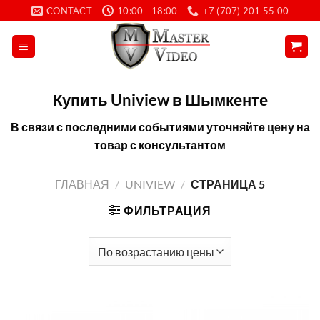
Skip
CONTACT
10:00 - 18:00
+7 (707) 201 55 00
to
content
Купить Uniview в Шымкенте
В связи с последними событиями уточняйте цену на
товар с консультантом
ГЛАВНАЯ
/
UNIVIEW
/
СТРАНИЦА 5
ФИЛЬТРАЦИЯ