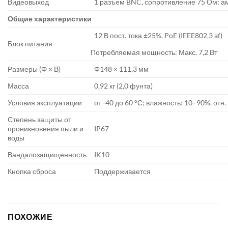
Видеовыход
1 разъем BNC, сопротивление 75 Ом; ам
Общие характеристики
12 В пост. тока ±25%, PoE (IEEE802.3 af)
Блок питания
Потребляемая мощность: Макс. 7,2 Вт
Размеры (Φ × В)
Φ148 × 111,3 мм
Масса
0,92 кг (2,0 фунта)
Условия эксплуатации
от -40 до 60 °С; влажность: 10–90%, отн.
Степень защиты от
проникновения пыли и
IP67
воды
Вандалозащищенность
IK10
Кнопка сброса
Поддерживается
ПОХОЖИЕ