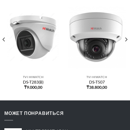
TVI HIWATCH
TVI HIWATCH
DS-T283(B)
DS-T507
₸
9.000,00
₸
38.800,00
МОЖЕТ ПОНРАВИТЬСЯ