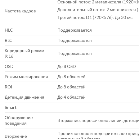
Основной поток: 2 мегапикселя (1920×108
Дополнительный поток: 2 мегапикселя (1
Частота кадров
Третий поток: D1 (720×576): До 30 к/с
HLC
Поддерживается
BLC
Поддерживается
Коридорный режим
Поддерживается
9:16
OSD
До 8 OSD
Режим маскирования
До 8 областей
ROI
До 8 областей
Детекция движения
До 4 областей
Smart
Обнаружение
Вторжение, пересечение линии, детекц
поведения
Проникновение и подозрительное прису
Вторжение
виртуальной области