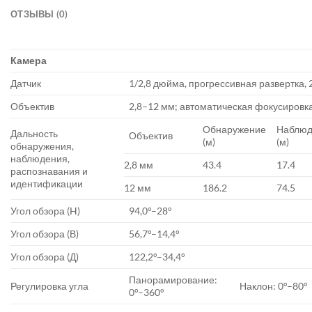
ОТЗЫВЫ (0)
Камера
Датчик
1/2,8 дюйма, прогрессивная развертка,
Объектив
2,8–12 мм; автоматическая фокусировк
Обнаружение
Наблюд
Дальность
Объектив
(м)
(м)
обнаружения,
наблюдения,
2,8 мм
43.4
17.4
распознавания и
идентификации
12 мм
186.2
74.5
Угол обзора (H)
94,0°–28°
Угол обзора (В)
56,7°–14,4°
Угол обзора (Д)
122,2°–34,4°
Панорамирование:
Регулировка угла
Наклон: 0°–80°
0°–360°