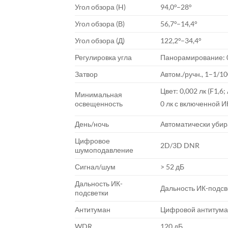
Угол обзора (H)
94,0°–28°
Угол обзора (В)
56,7°–14,4°
Угол обзора (Д)
122,2°–34,4°
Регулировка угла
Панорамирование: 
Затвор
Автом./ручн., 1–1/10
Цвет: 0,002 лк (F1,6;
Минимальная
освещенность
0 лк с включенной 
День/ночь
Автоматически убир
Цифровое
2D/3D DNR
шумоподавление
Сигнал/шум
> 52 дБ
Дальность ИК-
Дальность ИК-подсве
подсветки
Антитуман
Цифровой антитум
WDR
120 дБ