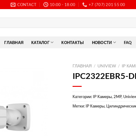
CONTACT
10:00 - 18:00
+7 (707) 201 55 00
ГЛАВНАЯ
КАТАЛОГ
КОНТАКТЫ
НОВОСТИ
FAQ
ГЛАВНАЯ
/
UNIVIEW
/
IP КА
IPC2322EBR5-D
Категории:
IP Камеры, 2MP
,
Univie
Метки:
IP Камеры
,
Цилиндрически