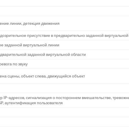
ение линии, детекция движения
дозрительное присутствие в предварительно заданной виртуальной
е заданной виртуальной линии
дварительной заданной виртуальной области
евога по звуку
ена сцены, объект слева, движущийся объект
тр IP-адресов, сигнализация о постороннем вмешательстве, тревожны
P, аутентификация пользователя