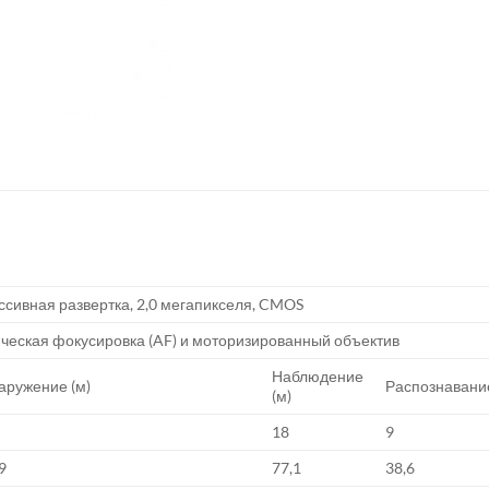
ссивная развертка, 2,0 мегапикселя, CMOS
ическая фокусировка (AF) и моторизированный объектив
Наблюдение
аружение (м)
Распознавание
(м)
18
9
9
77,1
38,6