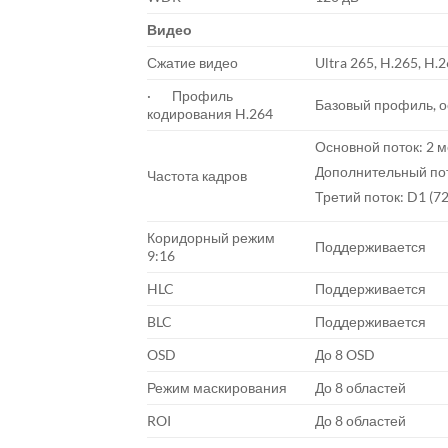
Видео
Сжатие видео
Ultra 265, H.265, H.
· Профиль
Базовый профиль, 
кодирования H.264
Основной поток: 2 м
Дополнительный пото
Частота кадров
Третий поток: D1 (72
Коридорный режим
Поддерживается
9:16
HLC
Поддерживается
BLC
Поддерживается
OSD
До 8 OSD
Режим маскирования
До 8 областей
ROI
До 8 областей