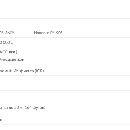
0°–360°
Наклон: 0°–90°
0 000 с
 AGC вкл.)
ИК-подсветкой
аемый ИК-фильтр (ICR)
тки до 50 м (164 футов)
ан