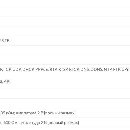
28 ГБ
RP, TCP, UDP, DHCP, PPPoE, RTP, RTSP, RTCP, DNS, DDNS, NTP, FTP, UP
), API
 35 кОм; амплитуда 2 В [полный размах]
е 600 Ом; амплитуда 2 В [полный размах]