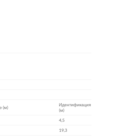
Идентификация
 (м)
(м)
4,5
19,3