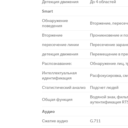
Детекция движения
До 4 областей
Smart
Обнаружение
Вторжение, пересеч
поведения
Вторжение
Проникновение и по
пересечение линии
Пересечение заране
детекция движения
Перемещение в пре
Распознавание:
Обнаружение лиц, тр
Интеллектуальная
Расфокусировка, см
идентификация
Статистический анализ
Подсчет людей
Водяной знак, филь
Общая функция
аутентификация RTS
Аудио
Сжатие аудио
G.711