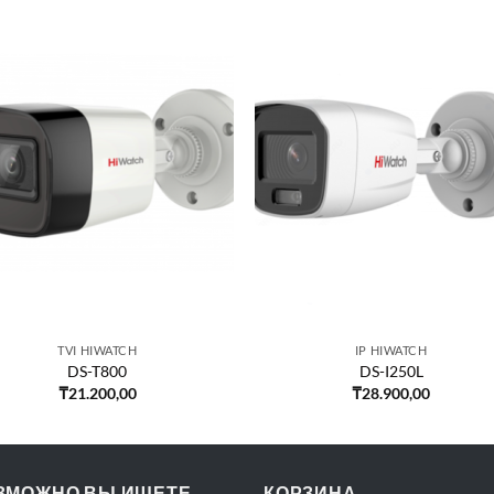
TVI HIWATCH
IP HIWATCH
DS-T800
DS-I250L
₸
21.200,00
₸
28.900,00
ЗМОЖНО ВЫ ИЩЕТЕ
КОРЗИНА