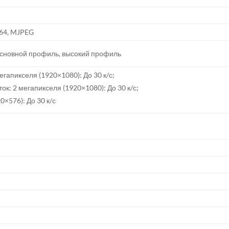
264, MJPEG
основной профиль, высокий профиль
егапикселя (1920×1080): До 30 к/с;
к: 2 мегапикселя (1920×1080): До 30 к/с;
0×576): До 30 к/с