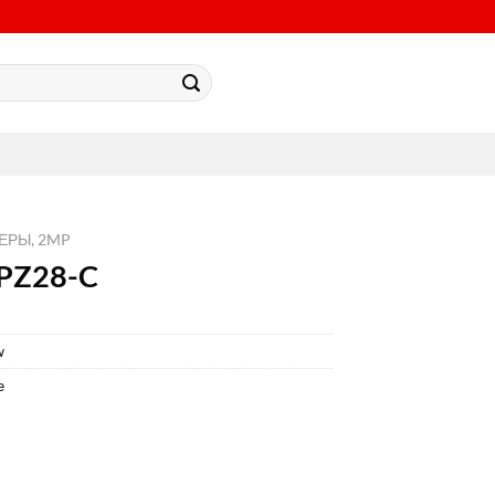
МЕРЫ, 2MP
PZ28-C
w
е