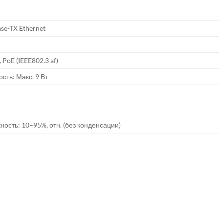
se-TX Ethernet
 PoE (IEEE802.3 af)
ть: Макс. 9 Вт
жность: 10–95%, отн. (без конденсации)