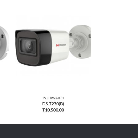
TVI HIWATCH
DS-T270(B)
₸
10.500,00