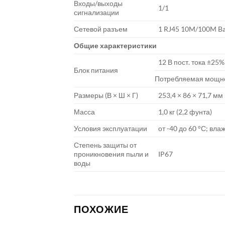
Входы/выходы
1/1
сигнализации
Сетевой разъем
1 RJ45 10M/100M Ba
Общие характеристики
12 В пост. тока ±25%,
Блок питания
Потребляемая мощнос
Размеры (В × Ш × Г)
253,4 × 86 × 71,7 мм
Масса
1,0 кг (2,2 фунта)
Условия эксплуатации
от -40 до 60 °С; вла
Степень защиты от
проникновения пыли и
IP67
воды
ПОХОЖИЕ