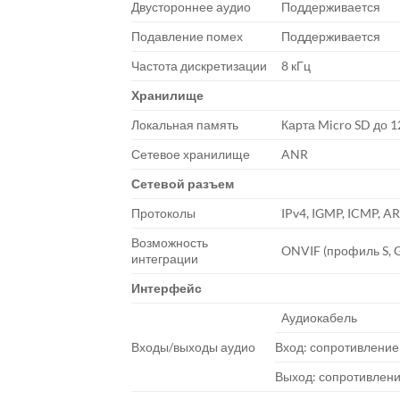
Двустороннее аудио
Поддерживается
Подавление помех
Поддерживается
Частота дискретизации
8 кГц
Хранилище
Локальная память
Карта Micro SD до 1
Сетевое хранилище
ANR
Сетевой разъем
Протоколы
IPv4, IGMP, ICMP, A
Возможность
ONVIF (профиль S, G
интеграции
Интерфейс
Аудиокабель
Входы/выходы аудио
Вход: сопротивление
Выход: сопротивлени