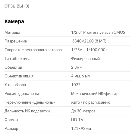
ОТЗЫВЫ (0)
Камера
Матрица
1/2.8″ Progressive Scan CMOS
Разрешение
3840×2160 (8 МП)
Скорость электронного затвора
1/25с ~ 1/100,000с
Тип объектива
Фиксированный
Объектив
2.8мм
Объектив опция
4 мм, 6 мм
Угол обзора
102°
Режим «день/ночь»
Механический ИК-фильтр
Переключение «День/ночь»
Авто / по расписанию
Дальность ИК подсветки
До 30 метров
Формат
HD-TVI
Размер
121×92мм