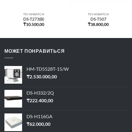
TVI HIWATCH
TVI HIWATCH
DS-T273(B)
DS-T507
₸
10.500,00
₸
38.800,00
МОЖЕТ ПОНРАВИТЬСЯ
HM-TD5528T-15/W
₸
2.530.000,00
DS-H332/2Q
₸
222.400,00
DS-H116GA
₸
62.000,00