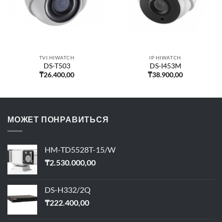
TVI HIWATCH
IP HIWATCH
DS-T503
DS-I453M
₸
26.400,00
₸
38.900,00
МОЖЕТ ПОНРАВИТЬСЯ
HM-TD5528T-15/W
₸
2.530.000,00
DS-H332/2Q
₸
222.400,00