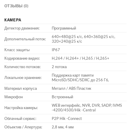
ОТЗЫВЫ (0)
КАМЕРА
Детектор движения:
Программный
640×480@25 к/с, 640×360@25 к/с,
Дополнительный поток:
320×240@25 к/с
Класс защиты
IP67
Кодирование видео:
H,264 / H,264+ / H,265 / H,265+
Количество потоков:
2 потока
Поддержка карт памяти
Локальное хранение:
MicroSD/SDHC/SDXC до 256 Гб,
Материал корпуса
Металл / ABS Пластик
Микрофон
Встроенный
WEB интерфейс, NVR, DVR, SADP, IVMS
Настройка камеры:
-4200/4500/Hik -Central
Облачный сервис:
P2P Hik -Connect
Объектив / Апертура:
2,8 мм, 4 мм