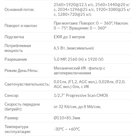
2560×1920@12,5 к/с, 2560×1440@20 к/
Основной поток:
с, 2034×1296@25 к/с, 1920×1080@25 к/
с, 1280×720@25 к/с
При монтаже: Поворот: 0 — 360°, Наклон:
Поворот и наклон:
0 — 75°, Вращение: 0 — 360°
Подсветка
EXIR до 3 метров
Потребляемая
6,5 Вт, (максимально)
мощность
Разрешение
5,0 MP, 2560 (H) x 1920 (V)
Механический ИК -фильтр с
Режим День/Ночь:
автопереключением
0,01лк, (F1,2, AGC вкл,), 0,028лк, (F2,0,
Светочувствительность:
AGC вкл,) 0лк, с ИК
Сенсор:
1/2,7″ Progressive Scan CMOS
Скорость передачи
от 32 Кб/сек, до 8 Мб/сек,
(битрейт):
Размер
Ø110×85.3мм
Температура
-30°C ~ +60°C
эксплуатации: