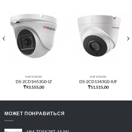
HIKVISION
HIKVISION
DS-2CD1H53G0-IZ
DS-2CD1343G0-IUF
₸
93.555,00
₸
51.515,00
МОЖЕТ ПОНРАВИТЬСЯ
HM-TD5528T-15/W