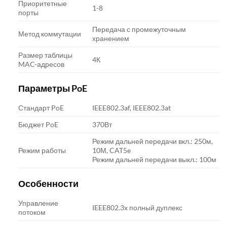
Приоритетные
1-8
порты
Передача с промежуточным
Метод коммутации
хранением
Размер таблицы
4К
MAC-адресов
Параметры PoE
Стандарт PoE
IEEE802.3af, IEEE802.3at
Бюджет PoE
370Вт
Режим дальней передачи вкл.: 250м,
Режим работы
10М, CAT5e
Режим дальней передачи выкл.: 100м
Особенности
Управление
IEEE802.3x полный дуплекс
потоком