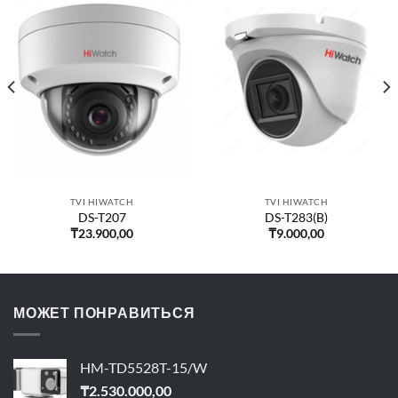
TVI HIWATCH
TVI HIWATCH
DS-T207
DS-T283(B)
₸
23.900,00
₸
9.000,00
МОЖЕТ ПОНРАВИТЬСЯ
HM-TD5528T-15/W
₸
2.530.000,00