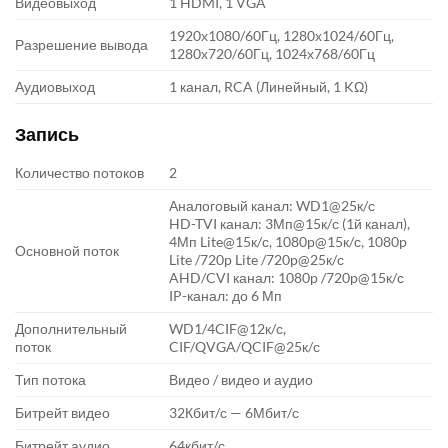
Видеовыход
1 HDMI, 1 VGA
1920х1080/60Гц, 1280х1024/60Гц,
Разрешение вывода
1280х720/60Гц, 1024х768/60Гц
Аудиовыход
1 канал, RCA (Линейный, 1 KΩ)
Запись
Количество потоков
2
Аналоговый канал: WD1@25к/с
HD-TVI канал: 3Мп@15к/с (1й канал),
4Мп Lite@15к/с, 1080p@15к/с, 1080p
Основной поток
Lite /720p Lite /720p@25к/с
AHD/CVI канал: 1080p /720p@15к/с
IP-канал: до 6 Мп
Дополнительный
WD1/4CIF@12к/с,
поток
CIF/QVGA/QCIF@25к/с
Тип потока
Видео / видео и аудио
Битрейт видео
32Кбит/с — 6Мбит/с
Битрейт аудио
64кбит/с