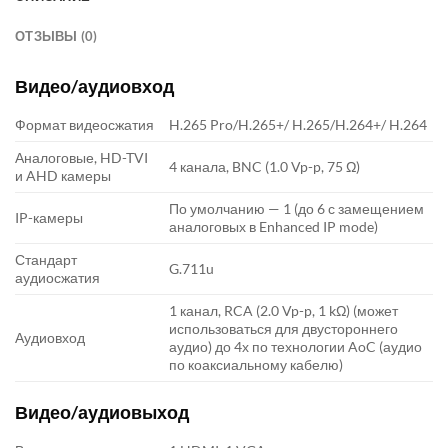
ОТЗЫВЫ (0)
Видео/аудиовход
Формат видеосжатия
H.265 Pro/H.265+/ H.265/H.264+/ H.264
Аналоговые, HD-TVI
4 канала, BNC (1.0 Vp-p, 75 Ω)
и AHD камеры
По умолчанию — 1 (до 6 с замещением
IP-камеры
аналоговых в Enhanced IP mode)
Стандарт
G.711u
аудиосжатия
1 канал, RCA (2.0 Vp-p, 1 kΩ) (может
использоваться для двустороннего
Аудиовход
аудио) до 4х по технологии AoC (аудио
по коаксиальному кабелю)
Видео/аудиовыход