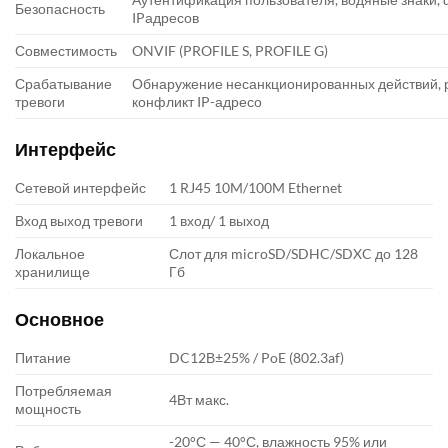
Безопасность
IPадресов
Совместимость
ONVIF (PROFILE S, PROFILE G)
Срабатывание
Обнаружение несанкционированных действий, р
тревоги
конфликт IP-адресо
Интерфейс
Сетевой интерфейс
1 RJ45 10M/100M Ethernet
Вход выход тревоги
1 вход/ 1 выход
Локальное
Слот для microSD/SDHC/SDXC до 128
хранилище
Гб
Основное
Питание
DC12В±25% / PoE (802.3af)
Потребляемая
4Вт макс.
мощность
-20°С — 40°С, влажность 95% или