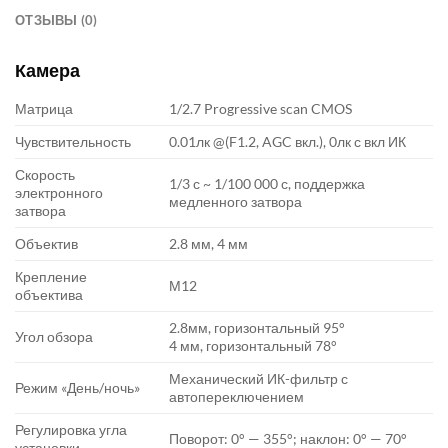
ОТЗЫВЫ (0)
Камера
Матрица
1/2.7 Progressive scan CMOS
Чувствительность
0.01лк @(F1.2, AGC вкл.), 0лк с вкл ИК
Скорость
1/3 с ~ 1/100 000 с, поддержка
электронного
медленного затвора
затвора
Объектив
2.8 мм, 4 мм
Крепление
М12
объектива
2.8мм, горизонтальный 95°
Угол обзора
4 мм, горизонтальный 78°
Механический ИК-фильтр с
Режим «День/ночь»
автопереключением
Регулировка угла
Поворот: 0° — 355°; наклон: 0° — 70°
установки