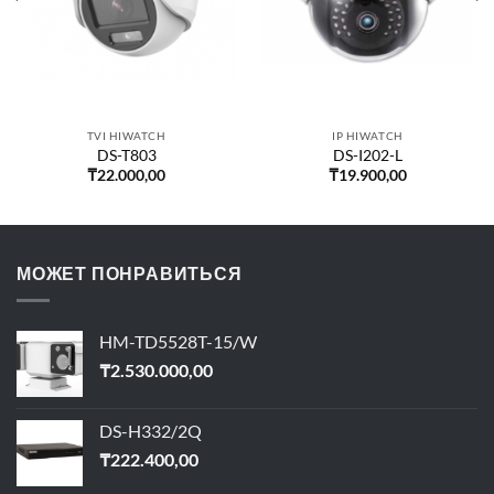
TVI HIWATCH
IP HIWATCH
DS-T803
DS-I202-L
₸
22.000,00
₸
19.900,00
МОЖЕТ ПОНРАВИТЬСЯ
HM-TD5528T-15/W
₸
2.530.000,00
DS-H332/2Q
₸
222.400,00