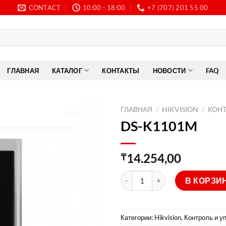
CONTACT
10:00 - 18:00
+7 (707) 201 55 00
ГЛАВНАЯ
КАТАЛОГ
КОНТАКТЫ
НОВОСТИ
FAQ
ГЛАВНАЯ
/
HIKVISION
/
КОН
DS-K1101M
14.254,00
₸
Количество товара DS-K110
В КОРЗИ
Категории:
Hikvision
,
Контроль и у