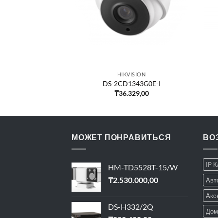
VISION
HIKVISION
2123G2-I
DS-2CD1343G0E-I
236,00
₸
36.329,00
МОЖЕТ ПОНРАВИТЬСЯ
ВО
IP 
HM-TD5528T-15/W
₸
2.530.000,00
Авт
Акс
DS-H332/2Q
Дом