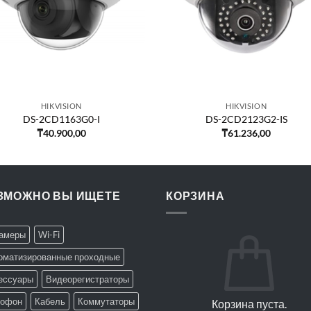
HIKVISION
HIKVISION
DS-2CD1163G0-I
DS-2CD2123G2-IS
₸
40.900,00
₸
61.236,00
ЗМОЖНО ВЫ ИЩЕТЕ
КОРЗИНА
Камеры
Wi-Fi
оматизированные проходные
ессуары
Видеорегистраторы
офон
Кабель
Коммутаторы
Корзина пуста.