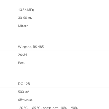
13,56 МГц
30-50 мм
Mifare
Wiegand, RS-485
26/34
Есть
DC 12В
500 мА
6Вт макс.
-20 °C…+65 °C , влажность 10% — 90%