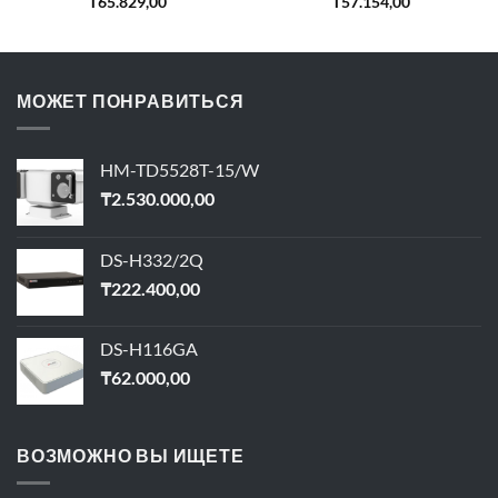
₸
65.829,00
₸
57.154,00
МОЖЕТ ПОНРАВИТЬСЯ
HM-TD5528T-15/W
₸
2.530.000,00
DS-H332/2Q
₸
222.400,00
DS-H116GA
₸
62.000,00
ВОЗМОЖНО ВЫ ИЩЕТЕ