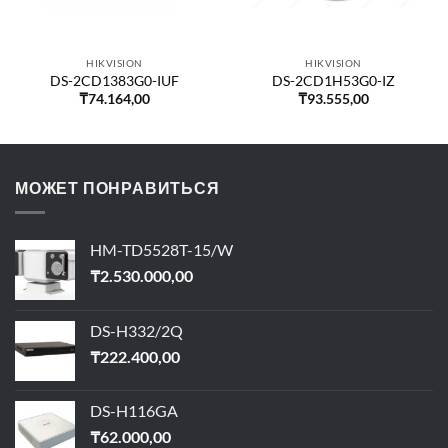
HIKVISION
HIKVISION
DS-2CD1383G0-IUF
DS-2CD1H53G0-IZ
₸
74.164,00
₸
93.555,00
МОЖЕТ ПОНРАВИТЬСЯ
HM-TD5528T-15/W
₸
2.530.000,00
DS-H332/2Q
₸
222.400,00
DS-H116GA
₸
62.000,00