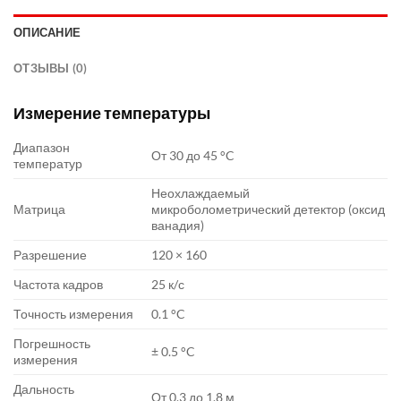
ОПИСАНИЕ
ОТЗЫВЫ (0)
Измерение температуры
Диапазон
От 30 до 45 °C
температур
Неохлаждаемый
Матрица
микроболометрический детектор (оксид
ванадия)
Разрешение
120 × 160
Частота кадров
25 к/с
Точность измерения
0.1 °C
Погрешность
± 0.5 °C
измерения
Дальность
От 0.3 до 1.8 м