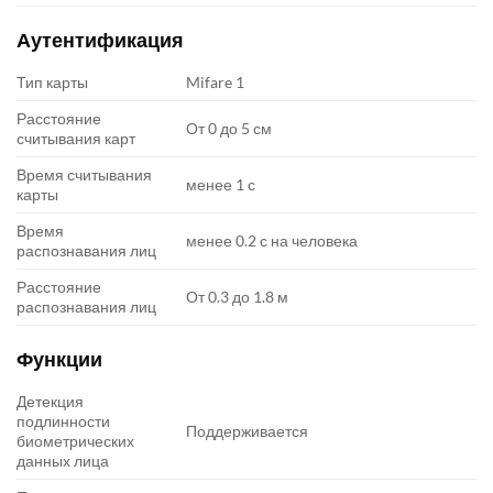
Аутентификация
Тип карты
Mifare 1
Расстояние
От 0 до 5 см
считывания карт
Время считывания
менее 1 с
карты
Время
менее 0.2 с на человека
распознавания лиц
Расстояние
От 0.3 до 1.8 м
распознавания лиц
Функции
Детекция
подлинности
Поддерживается
биометрических
данных лица