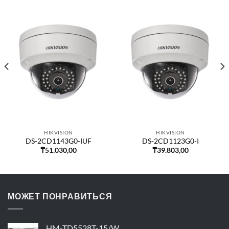
HIKVISION
HIKVISION
DS-2CD1143G0-IUF
DS-2CD1123G0-I
₸
51.030,00
₸
39.803,00
МОЖЕТ ПОНРАВИТЬСЯ
HM-TD5528T-15/W