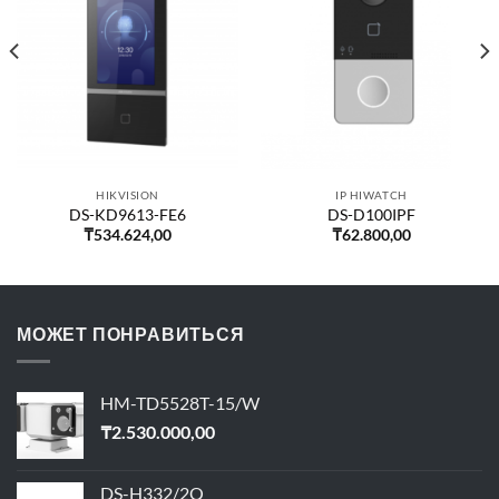
HIKVISION
IP HIWATCH
DS-KD9613-FE6
DS-D100IPF
₸
534.624,00
₸
62.800,00
МОЖЕТ ПОНРАВИТЬСЯ
HM-TD5528T-15/W
₸
2.530.000,00
DS-H332/2Q