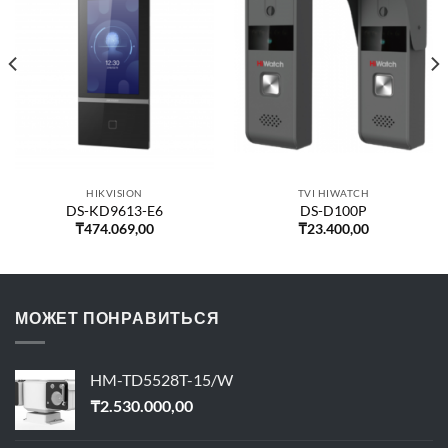
HIKVISION
TVI HIWATCH
DS-KD9613-E6
DS-D100P
₸
474.069,00
₸
23.400,00
МОЖЕТ ПОНРАВИТЬСЯ
HM-TD5528T-15/W
₸
2.530.000,00