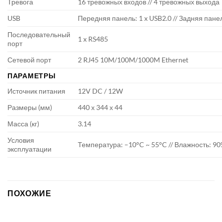
Тревога
16 тревожных входов // 4 тревожных выхода
USB
Передняя панель: 1 x USB2.0 // Задняя панель
Последовательный
1 x RS485
порт
Сетевой порт
2 RJ45 10M/100M/1000M Ethernet
ПАРАМЕТРЫ
Источник питания
12V DC / 12W
Размеры (мм)
440 х 344 х 44
Масса (кг)
3.14
Условия
Температура: –10°C ~ 55°C // Влажность: 9
эксплуатации
ПОХОЖИЕ