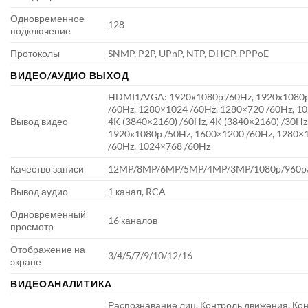
Одновременное
128
подключение
Протоколы
SNMP, P2P, UPnP, NTP, DHCP, PPPoE
ВИДЕО/АУДИО ВЫХОД
HDMI1/VGA: 1920x1080p /60Hz, 1920x1080p
/60Hz, 1280×1024 /60Hz, 1280×720 /60Hz, 1
Вывод видео
4K (3840×2160) /60Hz, 4K (3840×2160) /30Hz
1920x1080p /50Hz, 1600×1200 /60Hz, 1280×
/60Hz, 1024×768 /60Hz
Качество записи
12MP/8MP/6MP/5MP/4MP/3MP/1080p/960p/
Вывод аудио
1 канал, RCA
Одновременный
16 каналов
просмотр
Отображение на
3/4/5/7/9/10/12/16
экране
ВИДЕОАНАЛИТИКА
Распознавание лиц, Контроль движения, Ко