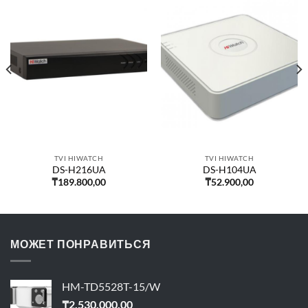
TVI HIWATCH
TVI HIWATCH
DS-H216UA
DS-H104UA
₸
189.800,00
₸
52.900,00
МОЖЕТ ПОНРАВИТЬСЯ
HM-TD5528T-15/W
₸
2.530.000,00