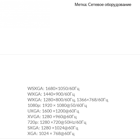
Метка:
Сетевое оборудование
WSXGA: 1680×1050/60Гц
WXGA: 1440×900/60Гц
WXGA: 1280×800/60Гц, 1366×768/60Гц
1080p: 1920 × 1080@50/60Гц
UXGA: 1600 ×1200@60Гц
XVGA: 1280 ×960@60Гц
720p: 1280 ×720@50Hz/60Гц
SXGA: 1280 ×1024@60Гц
XGA: 1024 × 768@60Гц