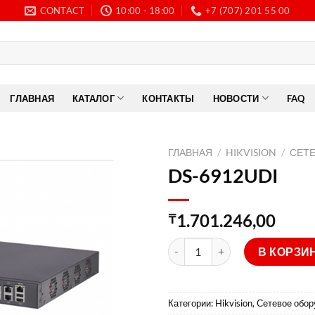
CONTACT
10:00 - 18:00
+7 (707) 201 55 00
ГЛАВНАЯ
КАТАЛОГ
КОНТАКТЫ
НОВОСТИ
FAQ
ГЛАВНАЯ
/
HIKVISION
/
СЕТ
DS-6912UDI
1.701.246,00
₸
Количество товара DS-6912U
В КОРЗИ
Категории:
Hikvision
,
Сетевое обор