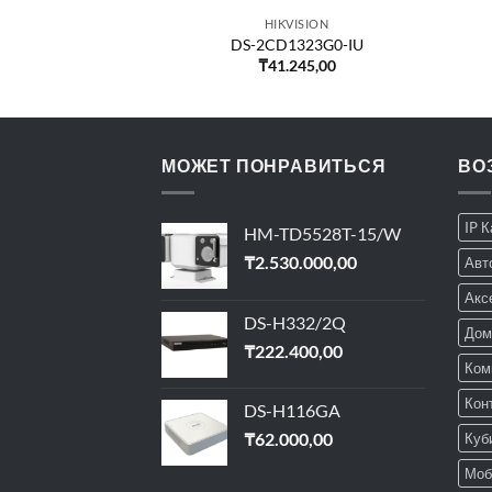
VISION
HIKVISION
2523G0-I
DS-2CD1323G0-IU
530,00
₸
41.245,00
МОЖЕТ ПОНРАВИТЬСЯ
ВО
IP 
HM-TD5528T-15/W
₸
2.530.000,00
Авт
Акс
DS-H332/2Q
Дом
₸
222.400,00
Ком
Кон
DS-H116GA
₸
62.000,00
Куб
Моб