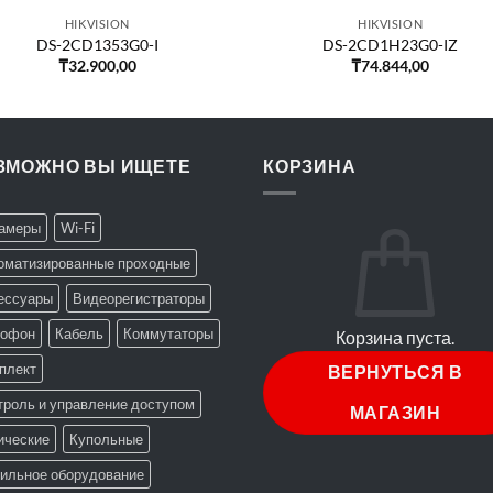
HIKVISION
HIKVISION
DS-2CD1353G0-I
DS-2CD1H23G0-IZ
₸
32.900,00
₸
74.844,00
ЗМОЖНО ВЫ ИЩЕТЕ
КОРЗИНА
Камеры
Wi-Fi
оматизированные проходные
ессуары
Видеорегистраторы
офон
Кабель
Коммутаторы
Корзина пуста.
плект
ВЕРНУТЬСЯ В
троль и управление доступом
МАГАЗИН
ические
Купольные
ильное оборудование