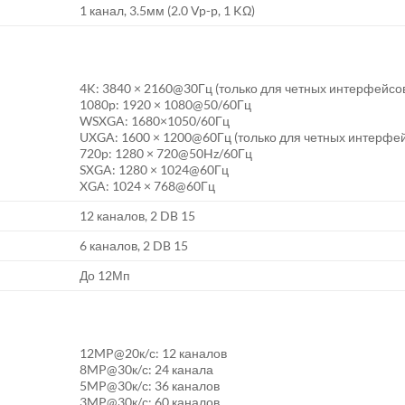
1 канал, 3.5мм (2.0 Vp-p, 1 KΩ)
4K: 3840 × 2160@30Гц (только для четных интерфейсо
1080p: 1920 × 1080@50/60Гц
WSXGA: 1680×1050/60Гц
UXGA: 1600 × 1200@60Гц (только для четных интерфе
720p: 1280 × 720@50Hz/60Гц
SXGA: 1280 × 1024@60Гц
XGA: 1024 × 768@60Гц
12 каналов, 2 DB 15
6 каналов, 2 DB 15
До 12Мп
12MP@20к/с: 12 каналов
8MP@30к/с: 24 канала
5MP@30к/с: 36 каналов
3MP@30к/с: 60 каналов