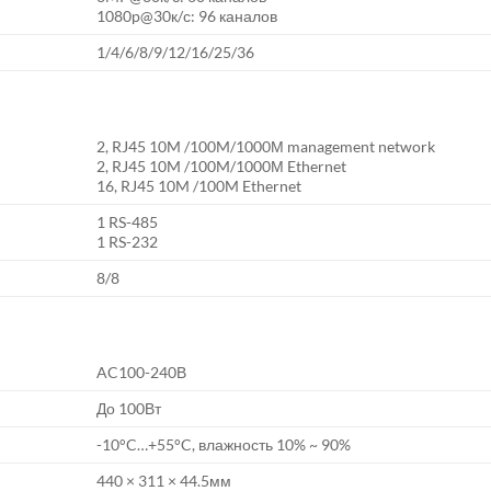
1080p@30к/с: 96 каналов
1/4/6/8/9/12/16/25/36
2, RJ45 10M /100M/1000М management network
2, RJ45 10M /100M/1000М Ethernet
16, RJ45 10M /100M Ethernet
1 RS-485
1 RS-232
8/8
AC100-240В
До 100Вт
-10°C…+55°C, влажность 10% ~ 90%
440 × 311 × 44.5мм