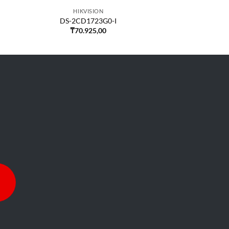
HIKVISION
DS-2CD1723G0-I
₸
70.925,00