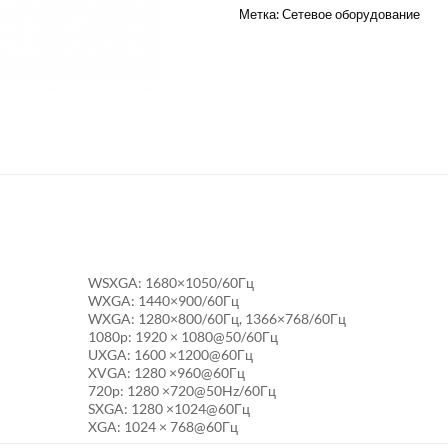
Метка:
Сетевое оборудование
WSXGA: 1680×1050/60Гц
WXGA: 1440×900/60Гц
WXGA: 1280×800/60Гц, 1366×768/60Гц
1080p: 1920 × 1080@50/60Гц
UXGA: 1600 ×1200@60Гц
XVGA: 1280 ×960@60Гц
720p: 1280 ×720@50Hz/60Гц
SXGA: 1280 ×1024@60Гц
XGA: 1024 × 768@60Гц