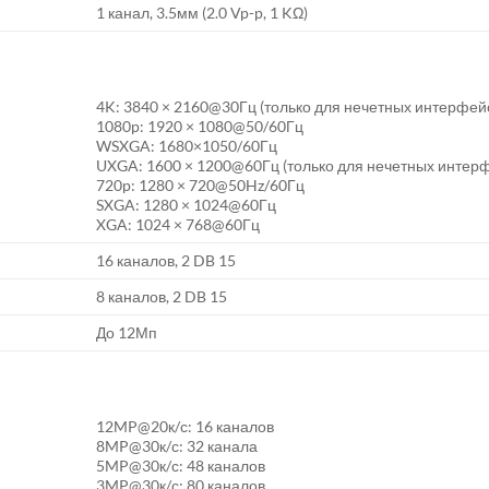
1 канал, 3.5мм (2.0 Vp-p, 1 KΩ)
4K: 3840 × 2160@30Гц (только для нечетных интерфей
1080p: 1920 × 1080@50/60Гц
WSXGA: 1680×1050/60Гц
UXGA: 1600 × 1200@60Гц (только для нечетных интер
720p: 1280 × 720@50Hz/60Гц
SXGA: 1280 × 1024@60Гц
XGA: 1024 × 768@60Гц
16 каналов, 2 DB 15
8 каналов, 2 DB 15
До 12Мп
12MP@20к/с: 16 каналов
8MP@30к/с: 32 канала
5MP@30к/с: 48 каналов
3MP@30к/с: 80 каналов