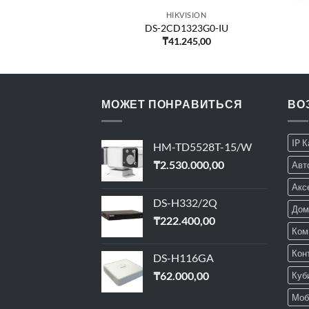
VISION
HIKVISION
143G0-IUF
DS-2CD1323G0-IU
030,00
₸
41.245,00
МОЖЕТ ПОНРАВИТЬСЯ
ВО
IP 
HM-TD5528T-15/W
₸
2.530.000,00
Авт
Акс
DS-H332/2Q
Дом
₸
222.400,00
Ком
Кон
DS-H116GA
₸
62.000,00
Куб
Моб