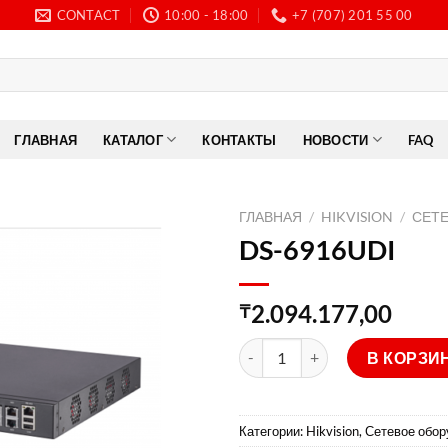
CONTACT
10:00 - 18:00
+7 (707) 201 55 00
ГЛАВНАЯ
КАТАЛОГ
КОНТАКТЫ
НОВОСТИ
FAQ
ГЛАВНАЯ
/
HIKVISION
/
СЕТ
DS-6916UDI
2.094.177,00
₸
Количество товара DS-6916U
В КОРЗИ
Категории:
Hikvision
,
Сетевое обор