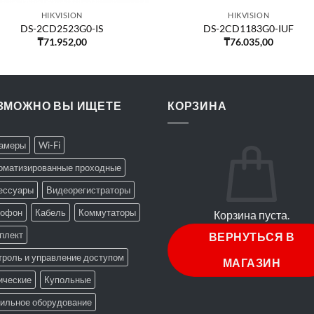
HIKVISION
HIKVISION
DS-2CD2523G0-IS
DS-2CD1183G0-IUF
₸
71.952,00
₸
76.035,00
ЗМОЖНО ВЫ ИЩЕТЕ
КОРЗИНА
Камеры
Wi-Fi
оматизированные проходные
ессуары
Видеорегистраторы
офон
Кабель
Коммутаторы
Корзина пуста.
плект
ВЕРНУТЬСЯ В
троль и управление доступом
МАГАЗИН
ические
Купольные
ильное оборудование