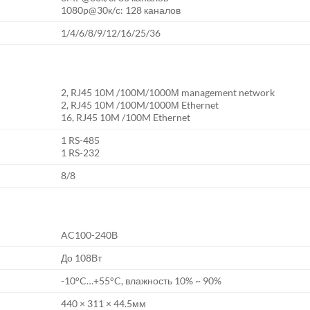
1080p@30к/с: 128 каналов
1/4/6/8/9/12/16/25/36
2, RJ45 10M /100M/1000М management network
2, RJ45 10M /100M/1000М Ethernet
16, RJ45 10M /100M Ethernet
1 RS-485
1 RS-232
8/8
AC100-240В
До 108Вт
-10°C…+55°C, влажность 10% ~ 90%
440 × 311 × 44.5мм