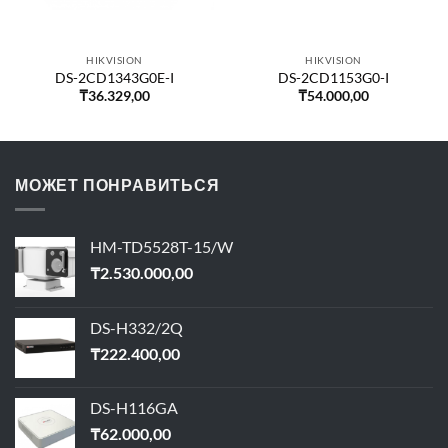
HIKVISION
HIKVISION
DS-2CD1343G0E-I
DS-2CD1153G0-I
₸
36.329,00
₸
54.000,00
МОЖЕТ ПОНРАВИТЬСЯ
HM-TD5528T-15/W
₸
2.530.000,00
DS-H332/2Q
₸
222.400,00
DS-H116GA
₸
62.000,00