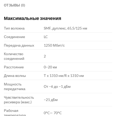
ОТЗЫВЫ (0)
Максимальные значения
Тип волокна
SMF, дуплекс, 65,5/125 нм
Соединение
LC
Передача данных
1250 Мбит/с
Количество
2
соединений
Расстояние
0–20 км
Длина волны
Т х 1310 нм/R x 1310 нм
Мощность
От −6 до −1 дБм
передатчика
Чувствительность
−21 дБм
ресивера (макс.)
Рабочая
0°C— 70°C
температура